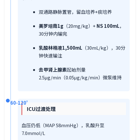
双通路静脉置管，留血培养+痰培养
美罗培南1g
（20mg/kg）+
NS 100mL
，
30分钟内输完
乳酸林格液1,500mL
（30mL/kg），30分
钟快速输注
去甲肾上腺素
起始剂量
2.5μg/min（0.05μg/kg/min）微泵维持
60-120'
ICU过渡处理
血压仍低（MAP 58mmHg），乳酸升至
7.0mmol/L