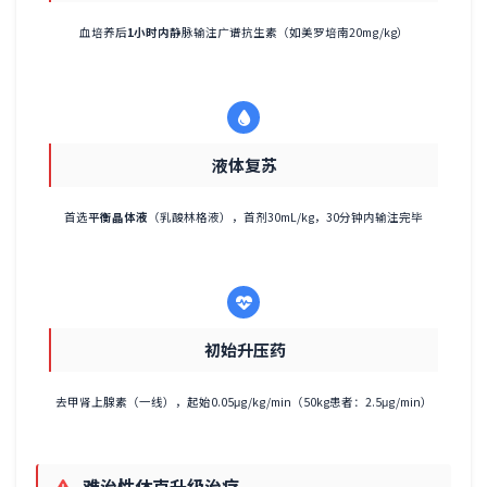
血培养后
1小时内
静脉输注广谱抗生素（如美罗培南20mg/kg）
液体复苏
首选
平衡晶体液
（乳酸林格液），首剂30mL/kg，30分钟内输注完毕
初始升压药
去甲肾上腺素（一线），起始0.05μg/kg/min（50kg患者：2.5μg/min）
难治性休克升级治疗