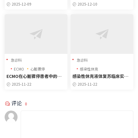
南解读与病例分析
的意义与防漏诊策略
2025-12-09
2025-12-10
急诊科
急诊科
ECMO
心脏骤停
感染性休克
ECMO在心脏骤停患者中的应
感染性休克液体复苏临床实践
用指征
指南（2024-2025）
2025-11-22
2025-11-22
评论
0