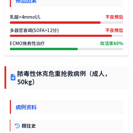
预后因素
乳酸>4mmol/L
不良预后
多器官衰竭(SOFA>12分)
不良预后
ECMO挽救性治疗
存活率60%
脓毒性休克危重抢救病例（成人，
50kg）
病例资料
既往史