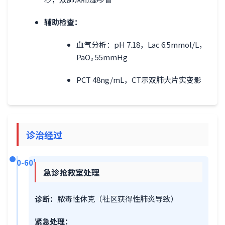
辅助检查：
血气分析：pH 7.18，Lac 6.5mmol/L，
PaO₂ 55mmHg
PCT 48ng/mL，CT示双肺大片实变影
诊治经过
0-60'
急诊抢救室处理
诊断：
脓毒性休克（社区获得性肺炎导致）
紧急处理：