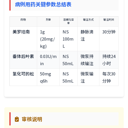
病例用药关键参数总结表
药物
剂量
溶媒与容
输注方式
输注时间
量
美罗培南
1g
NS
静脉滴
30分钟
(20mg/
100m
注
kg)
L
垂体后叶素
0.03U/m
NS
微泵持
持续24
in
50mL
续输注
小时
氢化可的松
50mg
NS
微泵输
每次30
q6h
50mL
注
分钟
审核说明