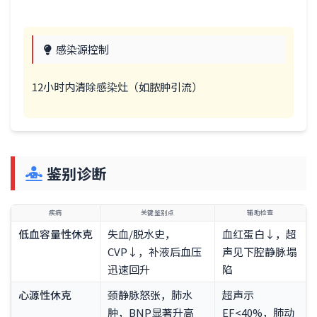
感染源控制
12小时内清除感染灶（如脓肿引流）
鉴别诊断
疾病
关键鉴别点
辅助检查
低血容量性休克
失血/脱水史，
血红蛋白↓，超
CVP↓，补液后血压
声见下腔静脉塌
迅速回升
陷
心源性休克
颈静脉怒张，肺水
超声示
肿，BNP显著升高
EF<40%，肺动