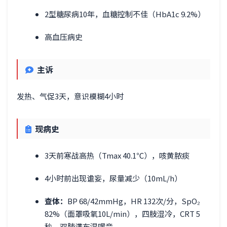
2型糖尿病10年，血糖控制不佳（HbA1c 9.2%）
高血压病史
主诉
发热、气促3天，意识模糊4小时
现病史
3天前寒战高热（Tmax 40.1℃），咳黄脓痰
4小时前出现谵妄，尿量减少（10mL/h）
查体：
BP 68/42mmHg，HR 132次/分，SpO₂
82%（面罩吸氧10L/min），四肢湿冷，CRT 5
秒，双肺满布湿啰音