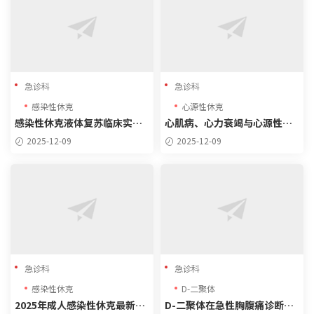
急诊科
急诊科
感染性休克
心源性休克
感染性休克液体复苏临床实践
心肌病、心力衰竭与心源性休
指南（2024-2025）
克的诊疗精要与危重病例分析
2025-12-09
2025-12-09
急诊科
急诊科
感染性休克
D-二聚体
2025年成人感染性休克最新指
D-二聚体在急性胸腹痛诊断中