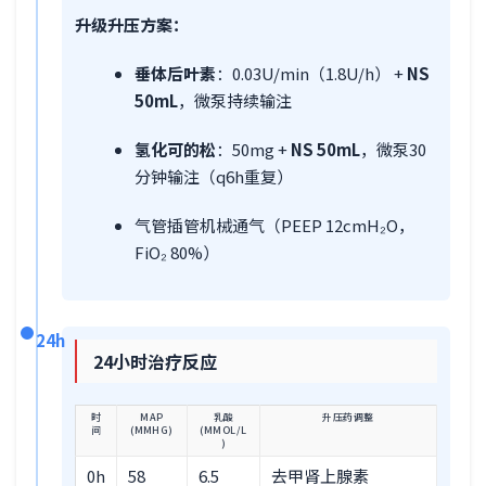
升级升压方案：
垂体后叶素
：0.03U/min（1.8U/h） +
NS
50mL
，微泵持续输注
氢化可的松
：50mg +
NS 50mL
，微泵30
分钟输注（q6h重复）
气管插管机械通气（PEEP 12cmH₂O，
FiO₂ 80%）
24h
24小时治疗反应
时
MAP
乳酸
升压药调整
间
(MMHG)
(MMOL/L
)
0h
58
6.5
去甲肾上腺素