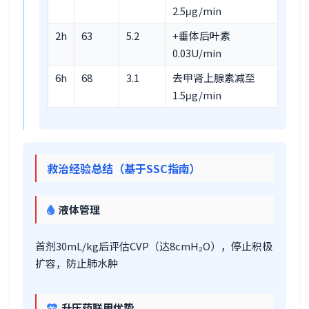
2.5μg/min
2h
63
5.2
+垂体后叶素
0.03U/min
6h
68
3.1
去甲肾上腺素减至
1.5μg/min
救治经验总结（基于SSC指南）
液体管理
首剂30mL/kg后评估CVP（达8cmH₂O），停止积极
扩容，防止肺水肿
升压药联用优势