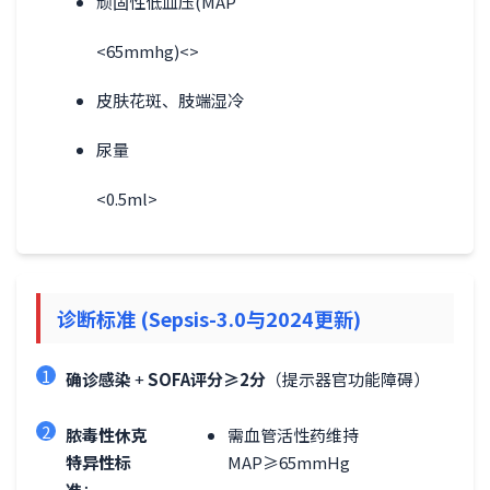
顽固性低血压(MAP
<65mmhg)<>
皮肤花斑、肢端湿冷
尿量
<0.5ml>
诊断标准 (Sepsis-3.0与2024更新)
1
确诊感染
+
SOFA评分≥2分
（提示器官功能障碍）
2
脓毒性休克
需血管活性药维持
特异性标
MAP≥65mmHg
准
：