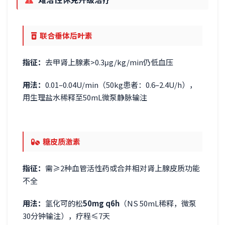
联合垂体后叶素
指征：
去甲肾上腺素>0.3μg/kg/min仍低血压
用法：
0.01–0.04U/min（50kg患者：0.6–2.4U/h），
用生理盐水稀释至50mL微泵静脉输注
糖皮质激素
指征：
需≥2种血管活性药或合并相对肾上腺皮质功能
不全
用法：
氢化可的松
50mg q6h
（NS 50mL稀释，微泵
30分钟输注），疗程≤7天