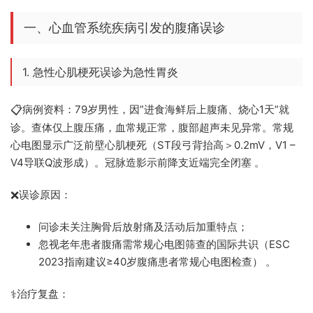
一、心血管系统疾病引发的腹痛误诊
1. 急性心肌梗死误诊为急性胃炎
病例资料：79岁男性，因”进食海鲜后上腹痛、烧心1天”就
📋
诊。查体仅上腹压痛，血常规正常，腹部超声未见异常。常规
心电图显示广泛前壁心肌梗死（ST段弓背抬高＞0.2mV，V1 –
V4导联Q波形成）。冠脉造影示前降支近端完全闭塞 。
误诊原因：
❌
问诊未关注胸骨后放射痛及活动后加重特点；
忽视老年患者腹痛需常规心电图筛查的国际共识（ESC
2023指南建议≥40岁腹痛患者常规心电图检查） 。
治疗复盘：
⚕️