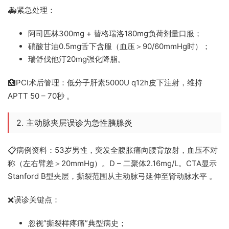
紧急处理：
🚑
阿司匹林300mg + 替格瑞洛180mg负荷剂量口服；
硝酸甘油0.5mg舌下含服（血压＞90/60mmHg时）；
瑞舒伐他汀20mg强化降脂。
PCI术后管理：低分子肝素5000U q12h皮下注射，维持
🏥
APTT 50 – 70秒 。
2. 主动脉夹层误诊为急性胰腺炎
病例资料：53岁男性，突发全腹胀痛向腰背放射，血压不对
📋
称（左右臂差＞20mmHg）。D – 二聚体2.16mg/L。CTA显示
Stanford B型夹层，撕裂范围从主动脉弓延伸至肾动脉水平 。
误诊关键点：
❌
忽视”撕裂样疼痛”典型病史；