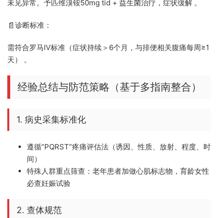
未见异常。予匹维溴铵50mg tid + 益生菌治疗，症状缓解 。
诊断标准：
📄
需符合罗马Ⅳ标准（症状持续＞6个月，与排便相关腹痛每周≥1
天） 。
经验总结与防范策略（基于多指南整合）
1. 病史采集标准化
遵循”PQRST”疼痛评估法（诱因、性质、放射、程度、时
间）
特殊人群重点筛查：老年患者加做心肌标志物，育龄女性
必查妊娠试验
2. 查体规范