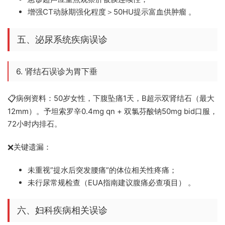
增强CT动脉期强化程度＞50HU提示富血供肿瘤 。
五、泌尿系统疾病误诊
6. 肾结石误诊为胃下垂
病例资料：50岁女性，下腹坠痛1天，B超示双肾结石（最大
📋
12mm）。予坦索罗辛0.4mg qn + 双氯芬酸钠50mg bid口服，
72小时内排石。
关键遗漏：
❌
未重视”提水后突发腰痛”的体位相关性疼痛；
未行尿常规检查（EUA指南建议腹痛必查项目） 。
六、妇科疾病相关误诊