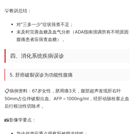
教训总结：
💡
对”三多一少”症状筛查不足；
未及时完善血糖及血气分析（ADA指南强调所有不明原因
腹痛患者应筛查血糖） 。
四、消化系统疾病误诊
5. 肝癌破裂误诊为功能性腹痛
病例资料：67岁女性，脐周痛3天，腹部超声发现肝右叶
📋
50mm占位伴破裂出血。AFP＞1000ng/ml，经肝动脉栓塞止血
后行根治性切除术 。
影像学要点：
📸
急诊超声应重点观察肝被膜连续性；