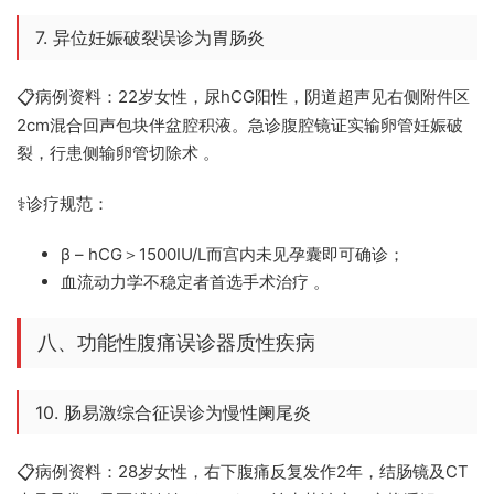
7. 异位妊娠破裂误诊为胃肠炎
病例资料：22岁女性，尿hCG阳性，阴道超声见右侧附件区
📋
2cm混合回声包块伴盆腔积液。急诊腹腔镜证实输卵管妊娠破
裂，行患侧输卵管切除术 。
诊疗规范：
⚕️
β – hCG＞1500IU/L而宫内未见孕囊即可确诊；
血流动力学不稳定者首选手术治疗 。
八、功能性腹痛误诊器质性疾病
10. 肠易激综合征误诊为慢性阑尾炎
病例资料：28岁女性，右下腹痛反复发作2年，结肠镜及CT
📋