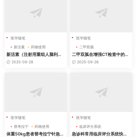
医学随笔
医学随笔
新活素
药物使用
二甲双胍
新活素（注射用重组人脑利钠
二甲双胍在增强CT检查中的使
肽)治疗心力衰竭适应证
用建议（2025年更新）
2025-09-28
2025-09-28
医学随笔
医学随笔
替考拉宁
药物使用
临床评分系统
体重50kg患者替考拉宁针急诊
急诊科常用临床评分系统快速