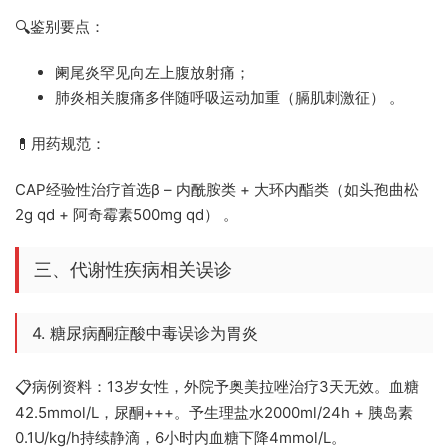
鉴别要点：
🔍
阑尾炎罕见向左上腹放射痛；
肺炎相关腹痛多伴随呼吸运动加重（膈肌刺激征） 。
用药规范：
💊
CAP经验性治疗首选β – 内酰胺类 + 大环内酯类（如头孢曲松
2g qd + 阿奇霉素500mg qd） 。
三、代谢性疾病相关误诊
4. 糖尿病酮症酸中毒误诊为胃炎
病例资料：13岁女性，外院予奥美拉唑治疗3天无效。血糖
📋
42.5mmol/L，尿酮+++。予生理盐水2000ml/24h + 胰岛素
0.1U/kg/h持续静滴，6小时内血糖下降4mmol/L。