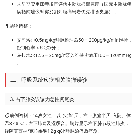
未早期应用床旁超声评估主动脉根部宽度（国际主动脉疾
病指南建议对突发剧烈腹痛患者优先排除夹层） 。
药物调整：
💊
艾司洛尔0.5mg/kg静脉推注后50 – 200μg/kg/min维持，
控制心率＜60次/分；
乌拉地尔12.5 – 25mg/h泵入维持收缩压100 – 120mmHg
。
二、呼吸系统疾病相关腹痛误诊
3. 右下肺炎误诊为急性阑尾炎
病例资料：14岁女性，以”头痛1天，左上腹痛半天”入院。体
📋
温37.8℃，左下肺闻及湿啰音。胸片显示左下肺节段性肺炎，
经阿莫西林/克拉维酸1.2g q8h静脉治疗后痊愈。