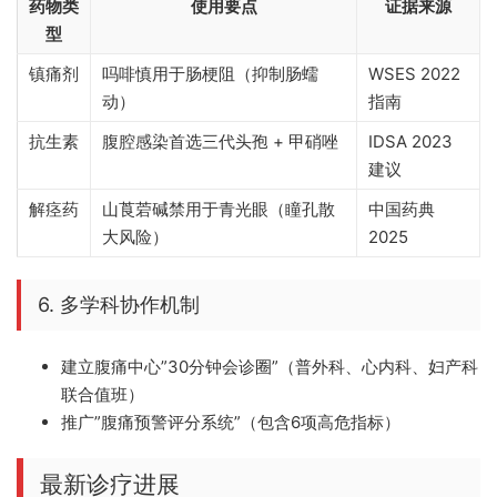
药物类
使用要点
证据来源
型
镇痛剂
吗啡慎用于肠梗阻（抑制肠蠕
WSES 2022
动）
指南
抗生素
腹腔感染首选三代头孢 + 甲硝唑
IDSA 2023
建议
解痉药
山莨菪碱禁用于青光眼（瞳孔散
中国药典
大风险）
2025
6. 多学科协作机制
建立腹痛中心”30分钟会诊圈”（普外科、心内科、妇产科
联合值班）
推广”腹痛预警评分系统”（包含6项高危指标）
最新诊疗进展