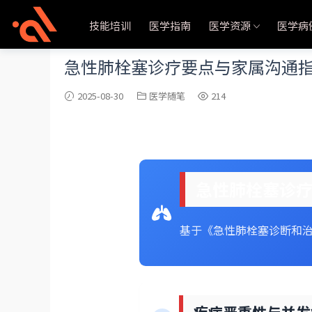
当前位置：
首页
医学随笔
正文
技能培训
医学指南
医学资源
医学病
急性肺栓塞诊疗要点与家属沟通
2025-08-30
医学随笔
214
急性肺栓塞诊
基于《急性肺栓塞诊断和治