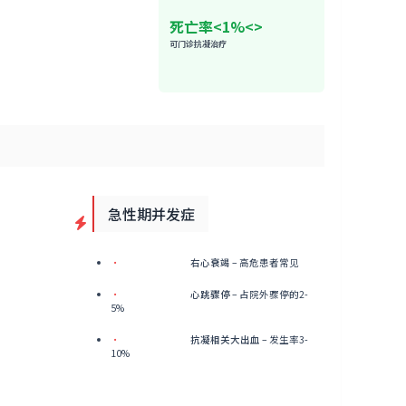
死亡率<1%<>
可门诊抗凝治疗
急性期并发症
•
右心衰竭
– 高危患者常见
•
心跳骤停
– 占院外骤停的2-
5%
•
抗凝相关大出血
– 发生率3-
10%