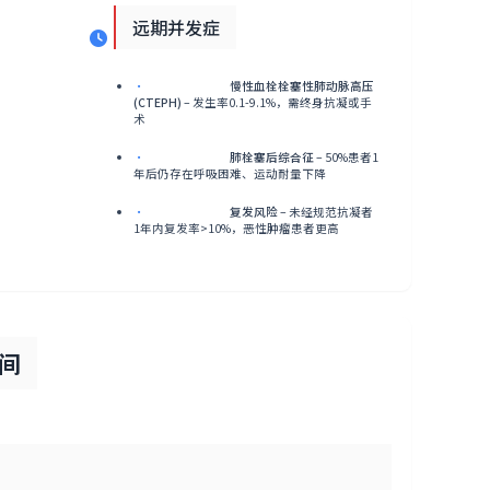
远期并发症
•
慢性血栓栓塞性肺动脉高压
(CTEPH)
– 发生率0.1-9.1%，需终身抗凝或手
术
•
肺栓塞后综合征
– 50%患者1
年后仍存在呼吸困难、运动耐量下降
•
复发风险
– 未经规范抗凝者
1年内复发率>10%，恶性肿瘤患者更高
间