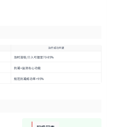
治疗成功关键
及时溶栓/介入可提至70-85%
抗凝+监测右心功能
规范抗凝成功率>95%