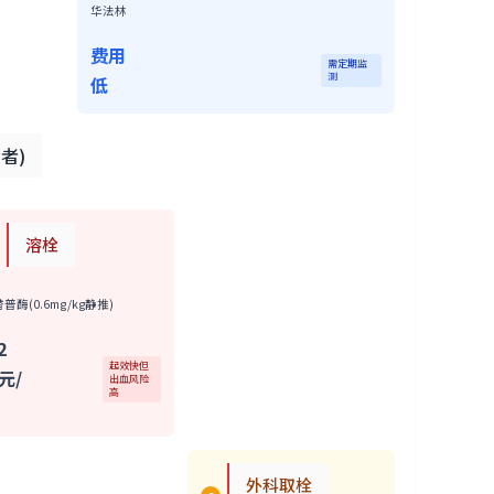
华法林
费用
需定期监
测
低
者)
溶栓
普酶(0.6mg/kg静推)
2
起效快但
元/
出血风险
高
外科取栓