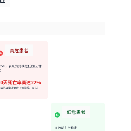
症
高危患者
高
占5%，表现为持续性低血压/休
克
30天死亡率高达22%
需紧急再灌注治疗（如溶栓、介入）
低危患者
低
血流动力学稳定