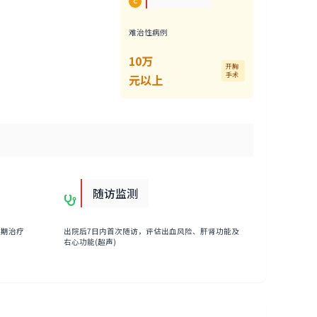
C
难治性病例
10万
开胸
手术
元以上
随访监测
限期治疗
出院后7日内首次随访，评估出血风险、肝肾功能及
右心功能(超声)