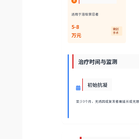
B
适用于溶栓禁忌者
5-8
微创
手术
万元
治疗时间与监测
初始抗凝
至少3个月，无诱因或复发者需延长或无