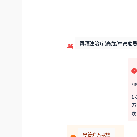
再灌注治疗(高危/中高危患
A
阿替
1-
万
次
导管介入取栓