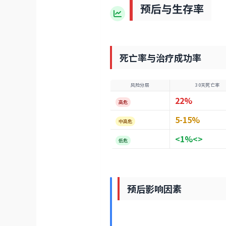
预后与生存率
死亡率与治疗成功率
风险分层
30天死亡率
22%
高危
5-15%
中高危
<1%<>
低危
预后影响因素