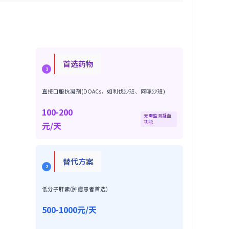
首选药物
1
直接口服抗凝剂(DOACs，如利伐沙班、阿哌沙班)
100-200
无需监测凝血
功能
元/天
替代方案
2
低分子肝素(肿瘤患者首选)
500-1000元/天