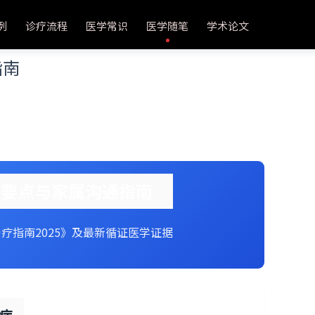
例
诊疗流程
医学常识
医学随笔
学术论文
指南
疗要点与家属沟通指南
疗指南2025》及最新循证医学证据