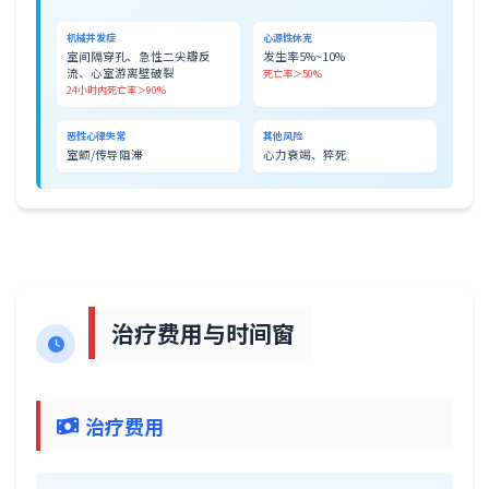
机械并发症
心源性休克
室间隔穿孔、急性二尖瓣反
发生率5%~10%
流、心室游离壁破裂
死亡率＞50%
24小时内死亡率＞90%
恶性心律失常
其他风险
室颤/传导阻滞
心力衰竭、猝死
治疗费用与时间窗
治疗费用