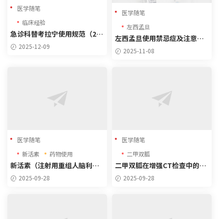
医学随笔
医学随笔
临床经验
左西孟旦
急诊科替考拉宁使用规范（202
左西孟旦使用禁忌症及注意事
4版）
2025-12-09
项分析
2025-11-08
医学随笔
医学随笔
新活素
药物使用
二甲双胍
新活素（注射用重组人脑利钠
二甲双胍在增强CT检查中的使
肽)治疗心力衰竭适应证
用建议（2025年更新）
2025-09-28
2025-09-28