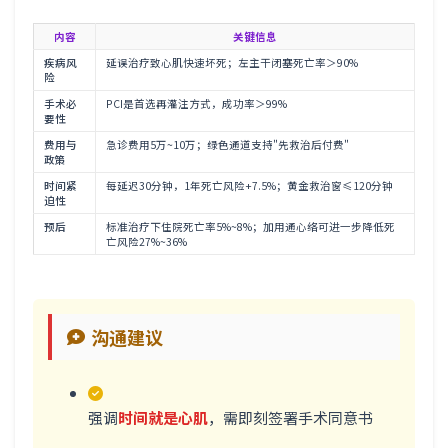
内容
关键信息
疾病风
延误治疗致心肌快速坏死；左主干闭塞死亡率＞90%
险
手术必
PCI是首选再灌注方式，成功率＞99%
要性
费用与
急诊费用5万~10万；绿色通道支持"先救治后付费"
政策
时间紧
每延迟30分钟，1年死亡风险+7.5%；黄金救治窗≤120分钟
迫性
预后
标准治疗下住院死亡率5%~8%；加用通心络可进一步降低死
亡风险27%~36%
沟通建议
强调
时间就是心肌
，需即刻签署手术同意书