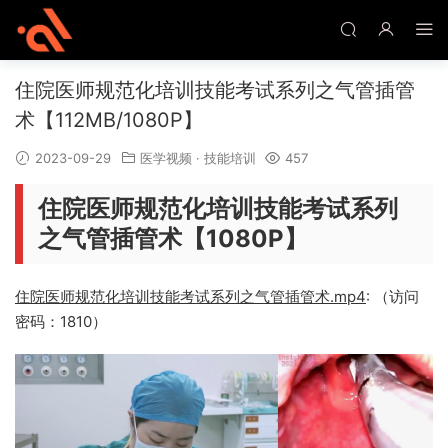
住院医师规范化培训技能考试系列之气管插管
术【112MB/1080P】
2023-09-29
医学视频
·
技能培训
457
住院医师规范化培训技能考试系列
之气管插管术【1080P】
住院医师规范化培训技能考试系列之气管插管术.mp4
: （访问
密码：1810）