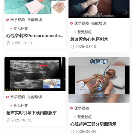
医学视频
·
技能培训
医学视频
·
技能培训
暂无标签
暂无标签
心包穿刺术Pericardiocentesi
急诊紧急心包穿刺术
s
2025-10-10
2025-08-10
医学视频
·
技能培训
暂无标签
医学视频
超声实时引导下颈内静脉穿刺
暂无标签
置管
2025-06-25
心脏超声三部分切面演示
2025-06-25