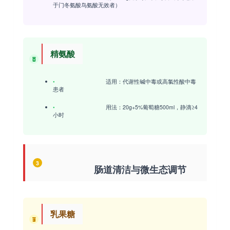
于门冬氨酸鸟氨酸无效者）
精氨酸
•
适用
：代谢性碱中毒或高氯性酸中毒
患者
•
用法
：20g+5%葡萄糖500ml，静滴≥4
小时
3
肠道清洁与微生态调节
乳果糖