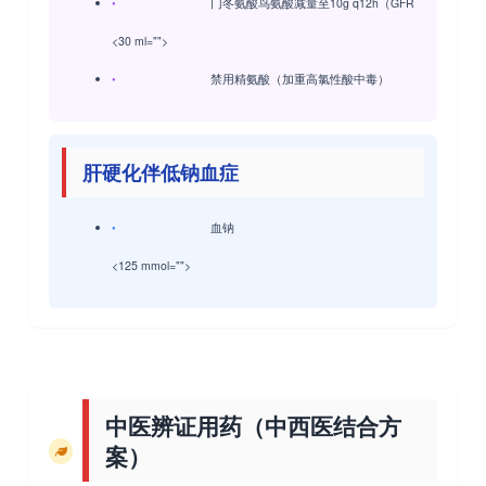
•
门冬氨酸鸟氨酸减量至10g q12h（GFR
<30 ml="">
•
禁用精氨酸（加重高氯性酸中毒）
肝硬化伴低钠血症
•
血钠
<125 mmol="">
中医辨证用药（中西医结合方
案）