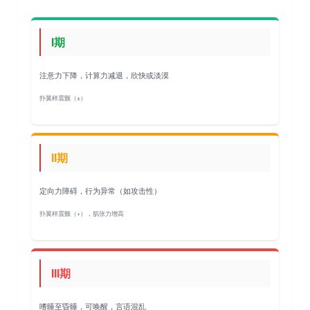
I期
注意力下降，计算力减退，欣快或淡漠
扑翼样震颤（±）
II期
定向力障碍，行为异常（如攻击性）
扑翼样震颤（+），肌张力增高
III期
嗜睡至昏睡，可唤醒，言语混乱