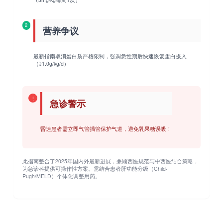
2
营养争议
最新指南取消蛋白质严格限制，强调急性期后快速恢复蛋白摄入
（≥1.0g/kg/d）
急诊警示
昏迷患者需立即气管插管保护气道，避免乳果糖误吸！
此指南整合了2025年国内外最新进展，兼顾西医规范与中西医结合策略，
为急诊科提供可操作性方案。需结合患者肝功能分级（Child-
Pugh/MELD）个体化调整用药。