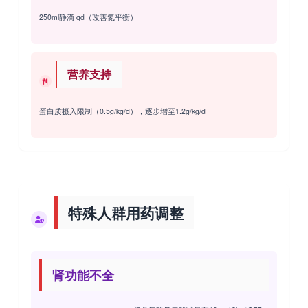
250ml静滴 qd（改善氮平衡）
营养支持
蛋白质摄入限制（0.5g/kg/d），逐步增至1.2g/kg/d
特殊人群用药调整
肾功能不全