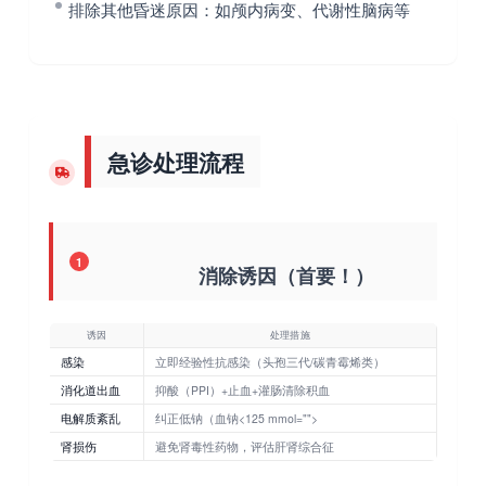
排除其他昏迷原因
：如颅内病变、代谢性脑病等
急诊处理流程
1
消除诱因（首要！）
诱因
处理措施
感染
立即经验性抗感染（头孢三代/碳青霉烯类）
消化道出血
抑酸（PPI）+止血+灌肠清除积血
电解质紊乱
纠正低钠（血钠<125 mmol="">
肾损伤
避免肾毒性药物，评估肝肾综合征