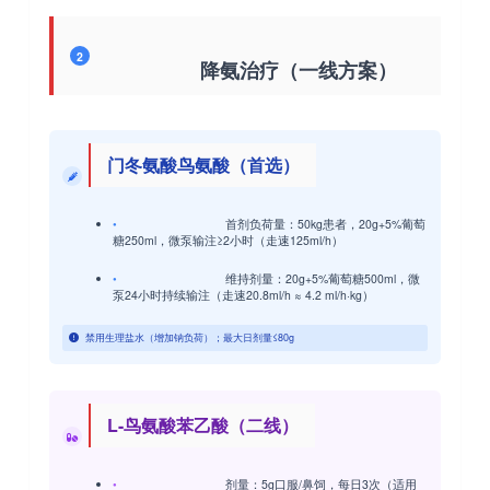
2
降氨治疗（一线方案）
门冬氨酸鸟氨酸（首选）
•
首剂负荷量
：50kg患者，20g+5%葡萄
糖250ml，微泵输注≥2小时（走速125ml/h）
•
维持剂量
：20g+5%葡萄糖500ml，微
泵24小时持续输注（走速20.8ml/h ≈ 4.2 ml/h·kg）
禁用生理盐水（增加钠负荷）；最大日剂量≤80g
L-鸟氨酸苯乙酸（二线）
•
剂量
：5g口服/鼻饲，每日3次（适用