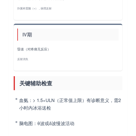
扑翼样震颤（+），病理反射
IV期
昏迷（对疼痛无反应）
反射消失
关键辅助检查
血氨
：> 1.5×ULN（正常值上限）有诊断意义，需2
小时内冰浴送检
脑电图
：θ波或δ波慢波活动