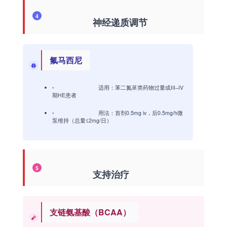
4
神经递质调节
氟马西尼
•
适用
：苯二氮䓬类药物过量或III–IV
期HE患者
•
用法
：首剂0.5mg iv，后0.5mg/h微
泵维持（总量≤2mg/日）
5
支持治疗
支链氨基酸（BCAA）