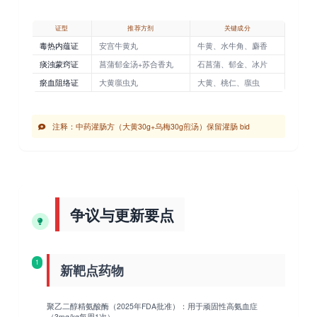
证型
推荐方剂
关键成分
毒热内蕴证
安宫牛黄丸
牛黄、水牛角、麝香
痰浊蒙窍证
菖蒲郁金汤+苏合香丸
石菖蒲、郁金、冰片
瘀血阻络证
大黄䗪虫丸
大黄、桃仁、䗪虫
注释
：中药灌肠方（大黄30g+乌梅30g煎汤）保留灌肠 bid
争议与更新要点
1
新靶点药物
聚乙二醇精氨酸酶
（2025年FDA批准）：用于顽固性高氨血症
（3mg/kg每周1次）