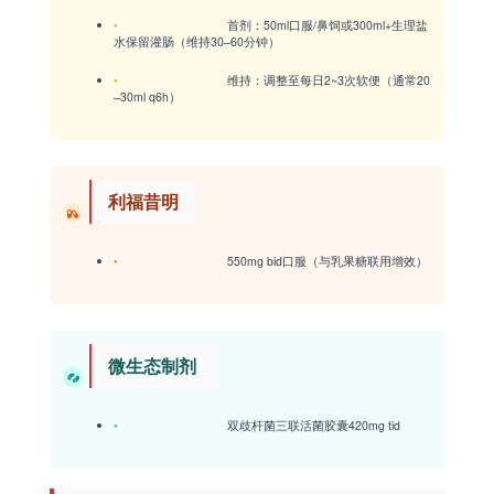
•
首剂
：50ml口服/鼻饲或300ml+生理盐
水保留灌肠（维持30–60分钟）
•
维持
：调整至每日2~3次软便（通常20
–30ml q6h）
利福昔明
•
550mg bid口服（与乳果糖联用增效）
微生态制剂
•
双歧杆菌三联活菌胶囊420mg tid