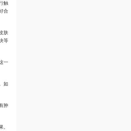
行触
好合
皮肤
块等
这一
。如
有肿
果。