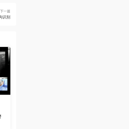
下一篇
构识别
管