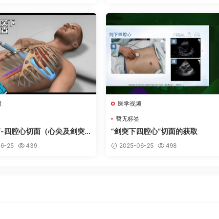
频
医学视频
暂无标签
-四腔心切面（心尖及剑突
“剑突下四腔心”切面的获取
）3D心脏解剖
6-25
439
2025-06-25
498