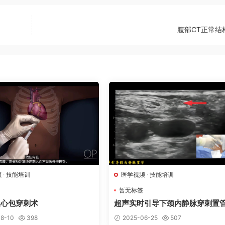
腹部CT正常结
频
·
技能培训
医学视频
·
技能培训
暂无标签
急心包穿刺术
超声实时引导下颈内静脉穿刺置
8-10
398
2025-06-25
507