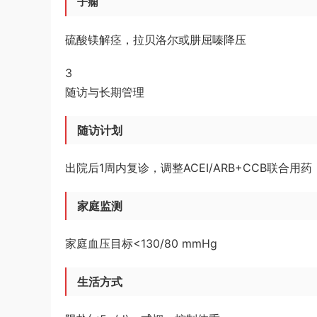
子痫
硫酸镁解痉，拉贝洛尔或肼屈嗪降压
3
随访与长期管理
随访计划
出院后1周内复诊，调整ACEI/ARB+CCB联合用药
家庭监测
家庭血压目标<130/80 mmHg
生活方式