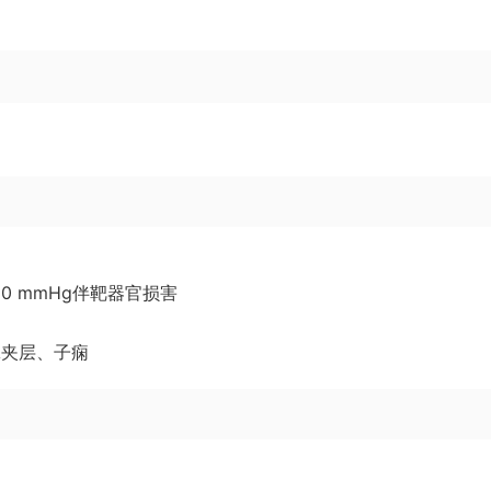
120 mmHg伴靶器官损害
脉夹层、子痫