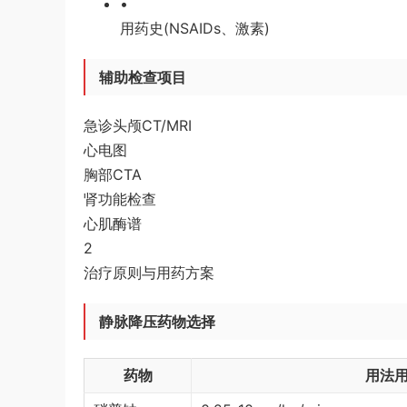
•
用药史(NSAIDs、激素)
辅助检查项目
急诊头颅CT/MRI
心电图
胸部CTA
肾功能检查
心肌酶谱
2
治疗原则与用药方案
静脉降压药物选择
药物
用法