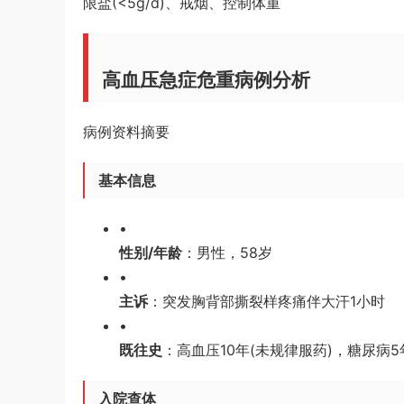
限盐(<5g/d)、戒烟、控制体重
高血压急症危重病例分析
病例资料摘要
基本信息
•
性别/年龄
：男性，58岁
•
主诉
：突发胸背部撕裂样疼痛伴大汗1小时
•
既往史
：高血压10年(未规律服药)，糖尿病5
入院查体