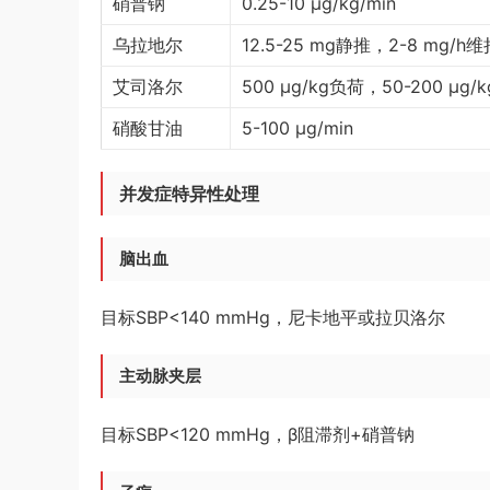
硝普钠
0.25-10 μg/kg/min
乌拉地尔
12.5-25 mg静推，2-8 mg/h维
艾司洛尔
500 μg/kg负荷，50-200 μg/
硝酸甘油
5-100 μg/min
并发症特异性处理
脑出血
目标SBP<140 mmHg，尼卡地平或拉贝洛尔
主动脉夹层
目标SBP<120 mmHg，β阻滞剂+硝普钠