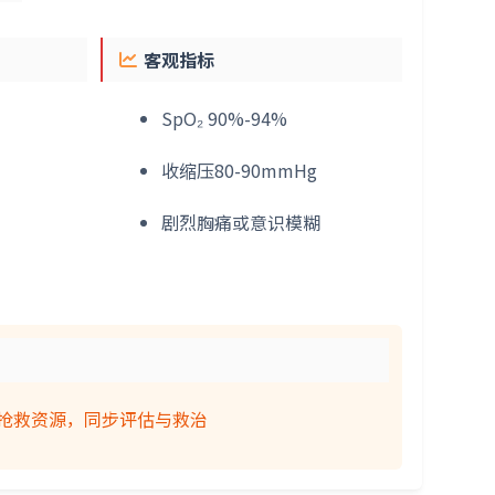
客观指标
SpO₂ 90%-94%
收缩压80-90mmHg
剧烈胸痛或意识模糊
排抢救资源，同步评估与救治