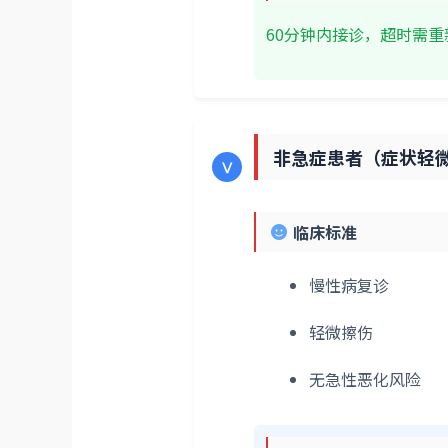
60分钟内接诊，超时需
非急症患者（症状轻
Ⅴ
临床标准
慢性病复诊
轻微擦伤
无急性恶化风险