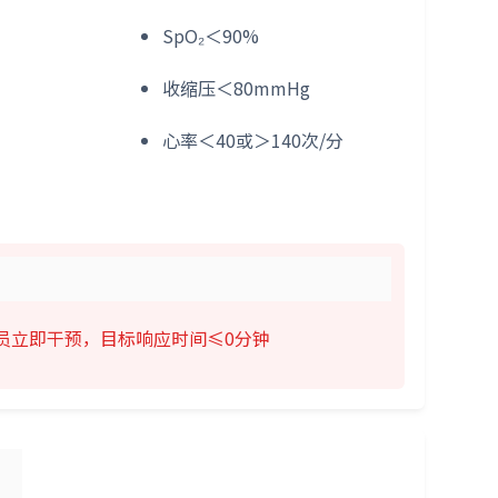
SpO₂＜90%
收缩压＜80mmHg
心率＜40或＞140次/分
员立即干预，目标响应时间≤0分钟
）