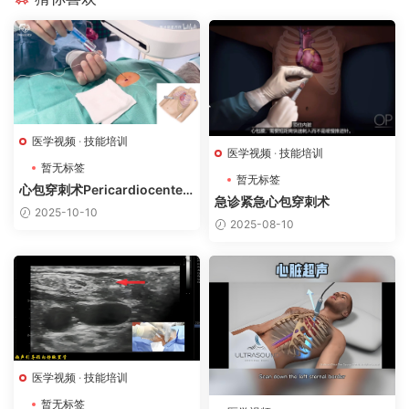
医学视频
·
技能培训
医学视频
·
技能培训
暂无标签
暂无标签
心包穿刺术Pericardiocentesi
急诊紧急心包穿刺术
s
2025-10-10
2025-08-10
医学视频
·
技能培训
暂无标签