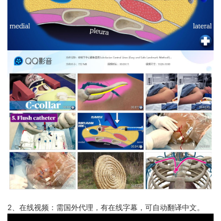
2、在线视频：需国外代理，有在线字幕，可自动翻译中文。