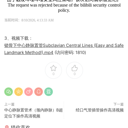
3、视频下载：
锁骨下中心静脉置管Subclavian Central Lines (Easy and Safe
Landmark Method!).mp4
(访问密码: 1810)
0
0
上一篇
下一篇
中心静脉置管术（颈内静脉）B超
经口气管插管操作高清视频
定位下操作高清视频
猜你喜欢