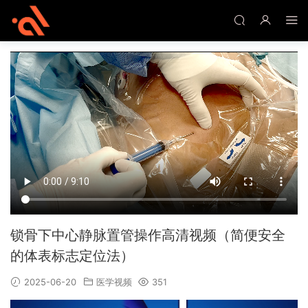
锁骨下中心静脉置管操作高清视频（简便安全
的体表标志定位法）
2025-06-20
医学视频
351