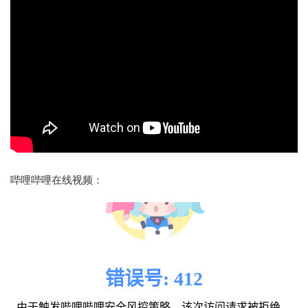
哔哩哔哩在线视频：