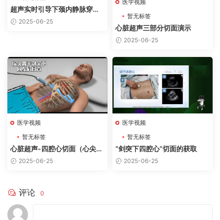
医学视频
超声实时引导下颈内静脉穿刺
暂无标签
置管
2025-06-25
心脏超声三部分切面演示
2025-06-25
医学视频
医学视频
暂无标签
暂无标签
“剑突下四腔心”切面的获取
心脏超声-四腔心切面（心尖及
剑突下四腔心）3D心脏解剖
2025-06-25
2025-06-25
评论
0