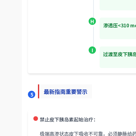
H
渗透压<310 m
I
过渡至皮下胰
最新指南重要警示
5
禁止皮下胰岛素起始治疗：
极端高渗状态皮下吸收不可靠，必须静脉给