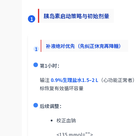
胰岛素启动策略与初始剂量
1
补液绝对优先（先纠正休克再降糖）
1
第1小时：
输注
0.9%生理盐水1.5–2 L
（心功能正常者
标恢复有效循环容量
后续调整：
校正血钠
<135 mmol="">