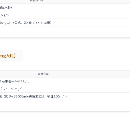
目标与行动
h，防脑水肿）
kg/h
/L/h（公式：2×(Na⁺+K⁺)+血糖）
 mg/dL）
调整方案
0 kg患者→7–8.4 U/h）
25–150 ml/h）
（如5% GS 500ml+胰岛素12U，输注100ml/h）