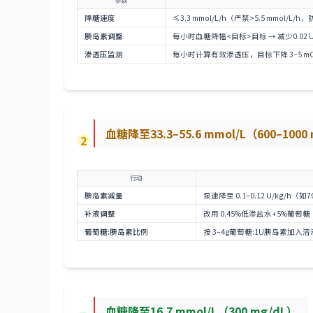
参数
降糖速度
≤3.3 mmol/L/h（严禁>5.5 mmol/L/
胰岛素调整
每小时血糖降幅<目标>目标 → 减少0.02 U/
渗透压监测
每小时计算有效渗透压，目标下降 3–5 mOsm
血糖降至33.3–55.6 mmol/L（600–1000
2
行动
胰岛素减量
泵速降至 0.1–0.12 U/kg/h（如7
补液调整
改用 0.45%低渗盐水+5%葡萄糖（1
葡萄糖:胰岛素比例
按 3–4g葡萄糖:1U胰岛素加入溶液
血糖降至16.7 mmol/L（300 mg/dL）