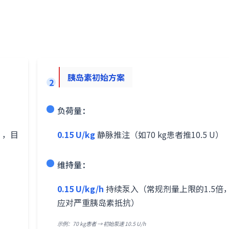
胰岛素初始方案
2
负荷量：
），目
0.15 U/kg
静脉推注（如70 kg患者推10.5 U）
维持量：
0.15 U/kg/h
持续泵入（常规剂量上限的1.5倍
应对严重胰岛素抵抗）
示例：70 kg患者 → 初始泵速 10.5 U/h