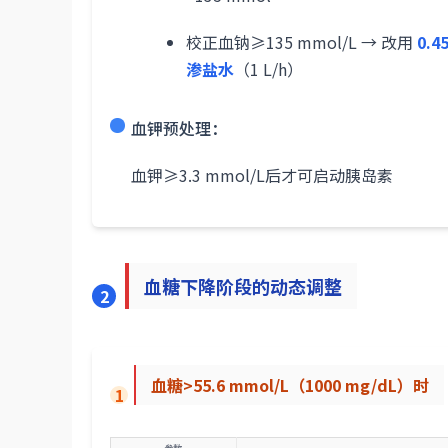
校正血钠≥135 mmol/L → 改用
0.
渗盐水
（1 L/h）
血钾预处理：
血钾≥3.3 mmol/L后才可启动胰岛素
血糖下降阶段的动态调整
2
血糖>55.6 mmol/L（1000 mg/dL）时
1