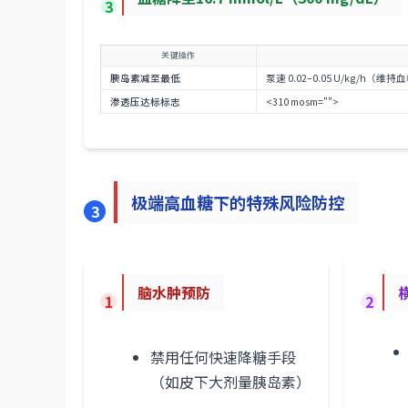
3
关键操作
胰岛素减至最低
泵速 0.02–0.05 U/kg/h（维
渗透压达标标志
<310 mosm="">
极端高血糖下的特殊风险防控
3
脑水肿预防
1
2
禁用任何快速降糖手段
（如皮下大剂量胰岛素）