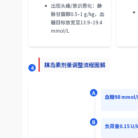
出现头痛/意识恶化：静
脉甘露醇0.5–1 g/kg，血
糖目标放宽至13.9–19.4
mmol/L
胰岛素剂量调整流程图解
4
A
血糖98 mmol/
B
负荷量0.15 U