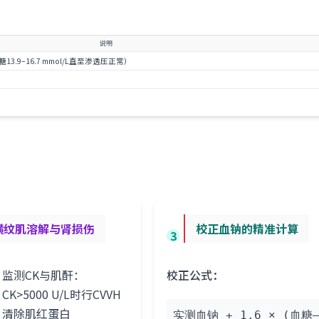
说明
持血糖13.9–16.7 mmol/L直至渗透压正常）
横纹肌溶解与肾损伤
校正血钠的精准计算
3
监测CK与肌酐：
校正公式：
CK>5000 U/L时行CVVH
清除肌红蛋白
实测血钠 + 1.6 × (血糖