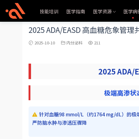
当前位置：
首页
医学病例
内分泌科
正文
技能培训
医学指南
医学资源
医学病
2025 ADA/EASD 高血糖危
2025-10-10
内分泌科
211
2025 AD
极端高渗状
针对血糖98 mmol/L（约1764 mg/
严防脑水肿与渗透压骤降