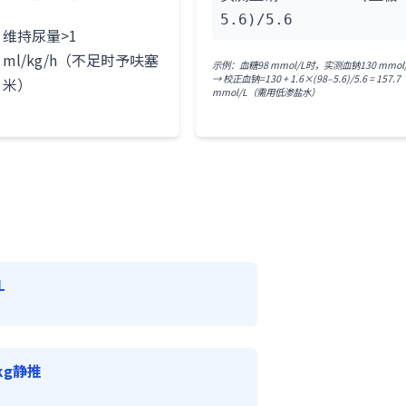
5.6)/5.6
维持尿量>1
ml/kg/h（不足时予呋塞
示例：血糖98 mmol/L时，实测血钠130 mmol
→ 校正血钠=130 + 1.6×(98–5.6)/5.6 = 157.7
米）
mmol/L（需用低渗盐水）
L
/kg静推