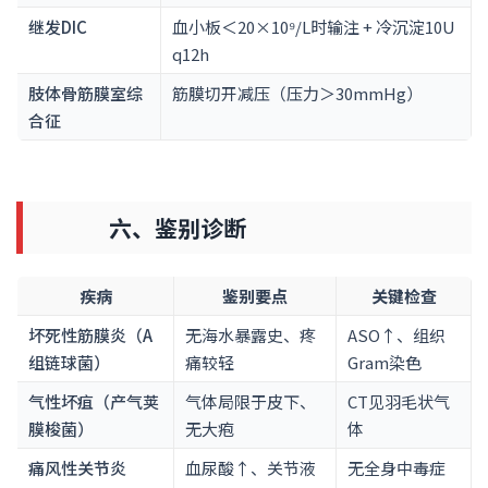
继发DIC
血小板＜20×10⁹/L时输注 + 冷沉淀10U
q12h
肢体骨筋膜室综
筋膜切开减压（压力＞30mmHg）
合征
六、鉴别诊断
疾病
鉴别要点
关键检查
坏死性筋膜炎（A
无海水暴露史、疼
ASO↑、组织
组链球菌）
痛较轻
Gram染色
气性坏疽（产气荚
气体局限于皮下、
CT见羽毛状气
膜梭菌）
无大疱
体
痛风性关节炎
血尿酸↑、关节液
无全身中毒症