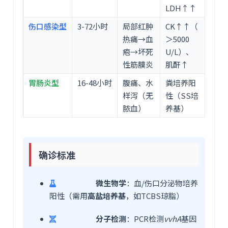
LDH↑↑
伤口感染型
3-72小时
局部红肿
CK↑↑（
热痛→血
＞5000
疱→坏死
U/L）、
性筋膜炎
肌酐↑
胃肠炎型
16-48小时
腹痛、水
粪培养阳
样泻（无
性（SS培
脓血）
养基）
确诊标准
微生物学
：血/伤口分泌物培养
阳性（需用
高盐培养基
，如TCBS琼脂）
分子检测
：PCR检测
vvhA
基因