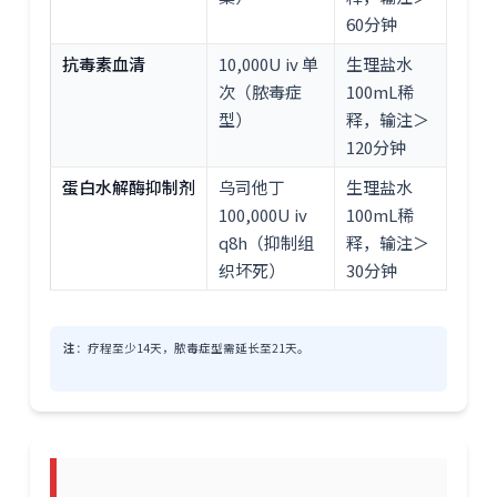
60分钟
抗毒素血清
10,000U iv 单
生理盐水
次（脓毒症
100mL稀
型）
释，输注＞
120分钟
蛋白水解酶抑制剂
乌司他丁
生理盐水
100,000U iv
100mL稀
q8h（抑制组
释，输注＞
织坏死）
30分钟
注
：疗程至少14天，脓毒症型需延长至21天。