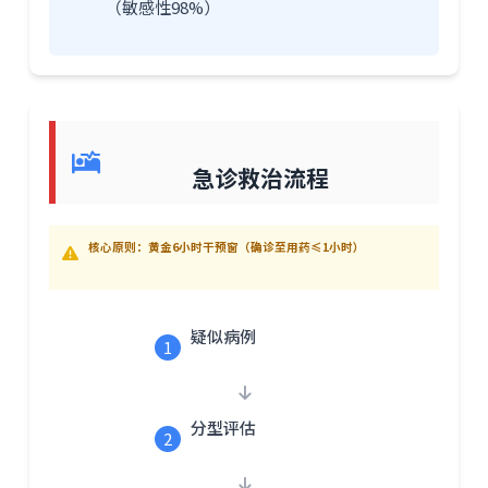
（敏感性98%）
急诊救治流程
核心原则：黄金6小时干预窗（确诊至用药≤1小时）
疑似病例
1
分型评估
2