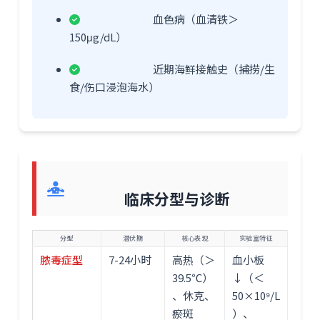
血色病（血清铁＞
150μg/dL）
近期海鲜接触史（捕捞/生
食/伤口浸泡海水）
临床分型与诊断
分型
潜伏期
核心表现
实验室特征
脓毒症型
7-24小时
高热（＞
血小板
39.5℃）
↓（＜
、休克、
50×10⁹/L
瘀斑
）、