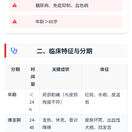
糖尿病、免疫抑制、血色病
年龄＞60岁
二、临床特征与分期
分期
时
关键症状
体征
间
窗
早期
＜
局部剧痛（与皮损
红斑、水疱、皮温
24
程度不符）
低
h
爆发期
24-
发热、休克、意识
皮肤坏死、出血性
48
障碍
大疱、捻发音