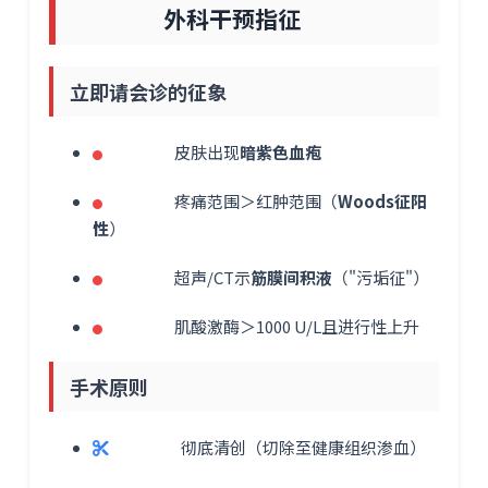
外科干预指征
立即请会诊的征象
皮肤出现
暗紫色血疱
疼痛范围＞红肿范围（
Woods征阳
性
）
超声/CT示
筋膜间积液
（"污垢征"）
肌酸激酶＞1000 U/L且进行性上升
手术原则
彻底清创（切除至健康组织渗血）