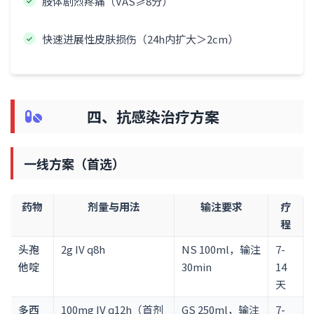
肢体剧烈疼痛（VAS≥8分）
快速进展性皮肤损伤（24h内扩大＞2cm）
四、抗感染治疗方案
一线方案（首选）
药物
剂量与用法
输注要求
疗
程
头孢
2g IV q8h
NS 100ml，输注
7-
他啶
30min
14
天
多西
100mg IV q12h（首剂
GS 250ml，输注
7-