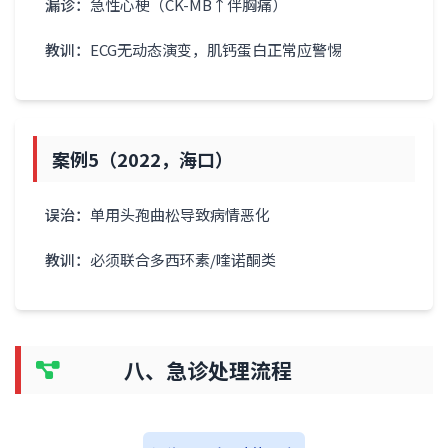
漏诊：
急性心梗（CK-MB↑伴胸痛）
教训：
ECG无动态演变，肌钙蛋白正常应警惕
案例5（2022，海口）
误治：
单用头孢曲松导致病情恶化
教训：
必须联合多西环素/喹诺酮类
八、急诊处理流程