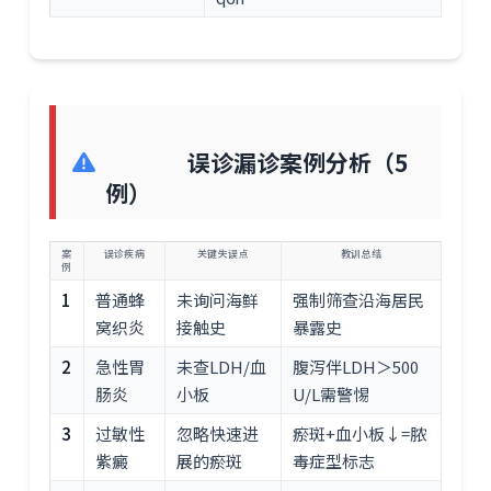
误诊漏诊案例分析（5
例）
案
误诊疾病
关键失误点
教训总结
例
1
普通蜂
未询问海鲜
强制筛查沿海居民
窝织炎
接触史
暴露史
2
急性胃
未查LDH/血
腹泻伴LDH＞500
肠炎
小板
U/L需警惕
3
过敏性
忽略快速进
瘀斑+血小板↓=脓
紫癜
展的瘀斑
毒症型标志