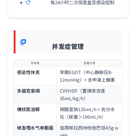
每24小时二次探查直至感染控制
并发症管理
并发症
处理方案
感染性休克
早期EGDT（中心静脉压8-
12mmHg）+ 去甲肾上腺素
多器官衰竭
CVVHDF（置换液流速
35mL/kg/h）
横纹肌溶解
碳酸氢钠125mL/h + 充分水
化（尿量＞100mL/h）
继发嗜水气单胞菌
加用哌拉西林他唑巴坦4.5g iv
q6h