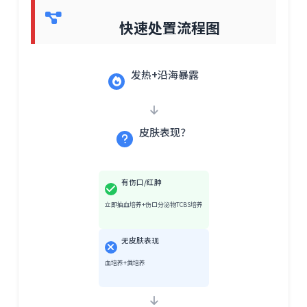
快速处置流程图
发热+沿海暴露
皮肤表现？
有伤口/红肿
立即抽血培养+伤口分泌物TCBS培养
无皮肤表现
血培养+粪培养