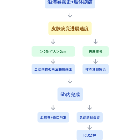
沿海暴露史+肢体剧痛
皮肤病变进展速度
＞24h扩大＞2cm
进展缓慢
启动创伤弧菌三联抗感染
排查其他感染
6h内完成
血培养+伤口PCR
急诊清创会诊
ICU监护