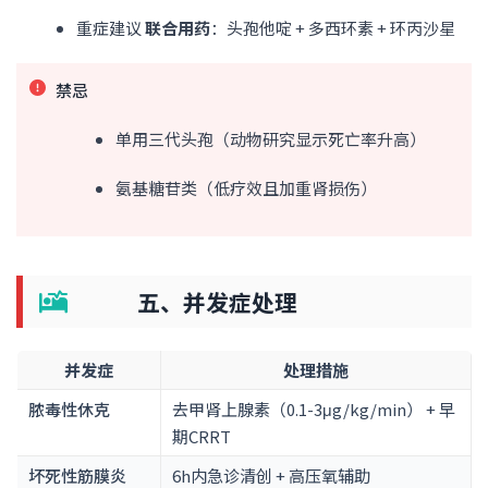
重症建议
联合用药
：头孢他啶 + 多西环素 + 环丙沙星
禁忌
单用三代头孢（动物研究显示死亡率升高）
氨基糖苷类（低疗效且加重肾损伤）
五、并发症处理
并发症
处理措施
脓毒性休克
去甲肾上腺素（0.1-3μg/kg/min） + 早
期CRRT
坏死性筋膜炎
6h内急诊清创 + 高压氧辅助