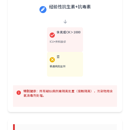
经验性抗生素+抗毒素
休克或CK＞1000
ICU+外科会诊
否
普通病房监测
特别提示
：所有疑似病例需隔离处置（接触隔离），污染物用含
氯消毒剂处理。