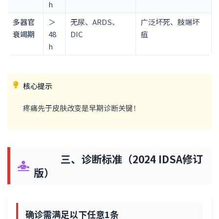
h
多器官
＞
无尿、ARDS、
广泛坏死、肢端坏
衰竭期
48
DIC
疽
h
核心提示
疼痛先于皮肤改变是早期诊断关键！
三、诊断标准（2024 IDSA修订
版）
确诊需满足以下任意1条