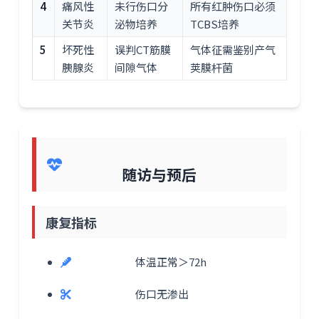
4
痛风性
未行伤口分
所有红肿伤口必须
关节炎
泌物培养
TCBS培养
5
坏死性
误判CT筋膜
气体征需鉴别产气
胰腺炎
间隙气体
荚膜杆菌
随访与预后
康复指标
体温正常＞72h
伤口无渗出