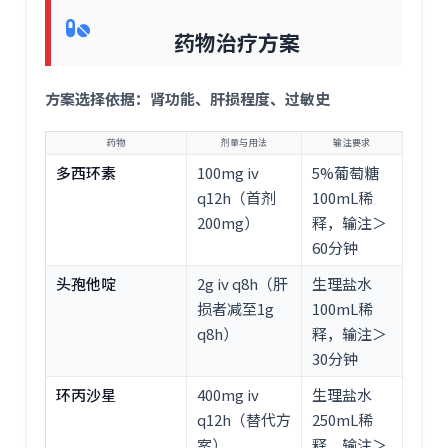
药物治疗方案
方案选择依据：肾功能、肝损程度、过敏史
药物
剂量与用法
输注要求
多西环素
100mg iv
5%葡萄糖
q12h（首剂
100mL稀
200mg）
释，输注＞
60分钟
头孢他啶
2g iv q8h（肝
生理盐水
损者减至1g
100mL稀
q8h）
释，输注＞
30分钟
环丙沙星
400mg iv
生理盐水
q12h（替代方
250mL稀
案）
释，输注＞