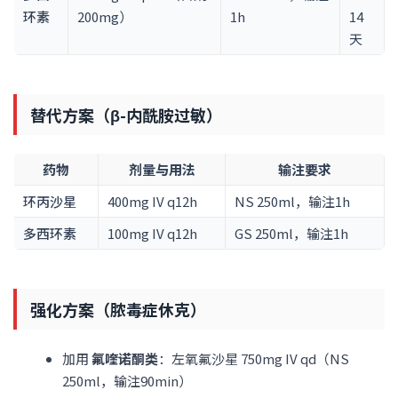
环素
200mg）
1h
14
天
替代方案（β-内酰胺过敏）
药物
剂量与用法
输注要求
环丙沙星
400mg IV q12h
NS 250ml，输注1h
多西环素
100mg IV q12h
GS 250ml，输注1h
强化方案（脓毒症休克）
加用
氟喹诺酮类
：左氧氟沙星 750mg IV qd（NS
250ml，输注90min）