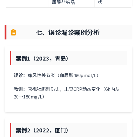
尿酸盐结晶
状
七、误诊漏诊案例分析
案例1（2023，青岛）
误诊：
痛风性关节炎（血尿酸480μmol/L）
教训：
忽视牡蛎刺伤史，未查CRP动态变化（6h内从
20→180mg/L）
案例2（2022，厦门）