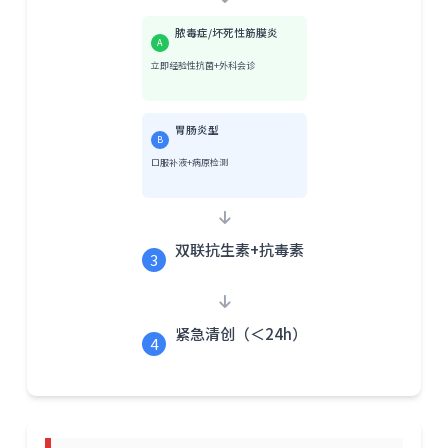
脓毒症/坏死性筋膜炎
A
立即经验性抗菌+外科会诊
胃肠炎型
B
口服补液+病原检测
双联抗生素+抗毒素
3
紧急清创（＜24h）
4