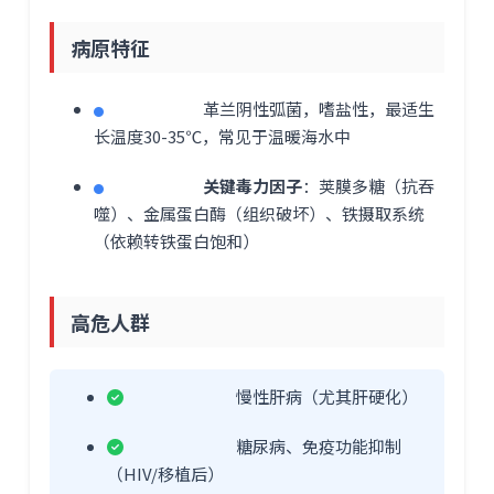
病原特征
革兰阴性弧菌，嗜盐性，最适生
长温度30-35℃，常见于温暖海水中
关键毒力因子
：荚膜多糖（抗吞
噬）、金属蛋白酶（组织破坏）、铁摄取系统
（依赖转铁蛋白饱和）
高危人群
慢性肝病（尤其肝硬化）
糖尿病、免疫功能抑制
（HIV/移植后）