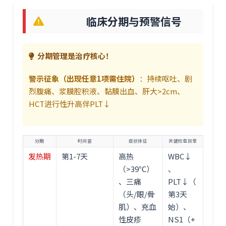
临床分期与预警信号
分期管理是治疗核心！
警示征象（出现任意1项需住院）
：持续呕吐、剧
烈腹痛、浆膜腔积液、黏膜出血、肝大>2cm、
HCT进行性升高伴PLT↓
分期
时间窗
症状体征
关键检查异常
发热期
第1-7天
高热
WBC↓
（>39℃）
、
、三痛
PLT↓（
（头/眼/骨
第3天
肌）、充血
始）、
性皮疹
NS1（+