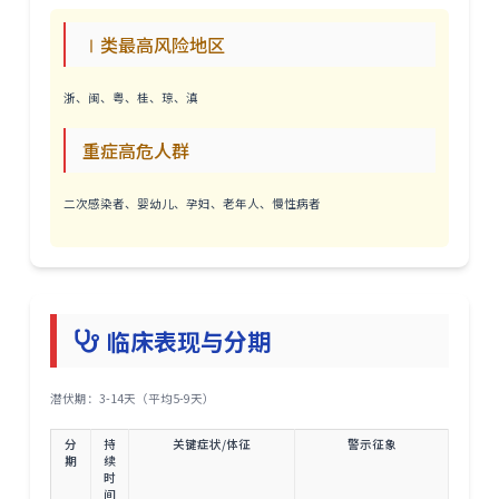
Ⅰ类最高风险地区
浙、闽、粤、桂、琼、滇
重症高危人群
二次感染者、婴幼儿、孕妇、老年人、慢性病者
临床表现与分期
潜伏期：3-14天（平均5-9天）
分
持
关键症状/体征
警示征象
期
续
时
间