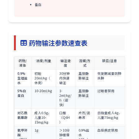
备血
药物输注参数速查表
药物/
浓度/剂量
输注速
溶媒/方
禁忌/注意
液体
度
式
0.9%
初始
30分钟
直接静
恢复期减量防肺
生理盐
20ml/kg（
内快速
脉输注
水肿
水
休克）
输注
5%白
10-20ml/kg
1-
直接静
过敏者禁用
蛋白
2ml/kg/
脉输注
h（避
快）
对乙酰
成人0.5g，
口服
片剂/混
日极量成人4g，
氨基酚
儿童10-
（Q6H
悬液
儿童75mg/kg
15mg/kg
）
氨甲环
1g
＞10分
0.9%盐
血栓病史禁用
酸
钟缓慢
水