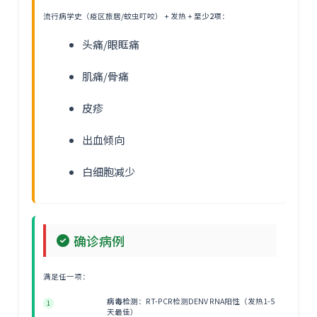
流行病学史（疫区旅居/蚊虫叮咬） + 发热 +
至少2项
：
头痛/眼眶痛
肌痛/骨痛
皮疹
出血倾向
白细胞减少
确诊病例
满足任一项：
病毒检测
：RT-PCR检测DENV RNA阳性（发热1-5
1
天最佳）