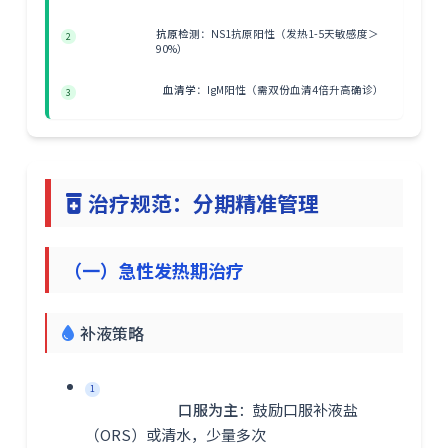
抗原检测
：NS1抗原阳性（发热1-5天敏感度＞
2
90%）
血清学
：IgM阳性（需双份血清4倍升高确诊）
3
治疗规范：分期精准管理
（一）急性发热期治疗
补液策略
1
口服为主
：鼓励口服补液盐
（ORS）或清水，少量多次