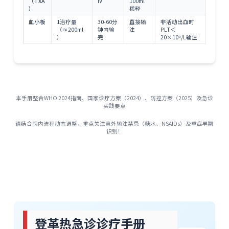
（TXA
IV
100ml
）
稀释
血小板
1治疗量
30-60分
直接输
非活动出血时
（≈200ml
钟内输
注
PLT＜
）
完
20×10⁹/L输注
本手册整合WHO 2024指南、国家诊疗方案（2024）、防控方案（2025）及急诊
实践要点
请结合院内流程动态调整，重点关注意外输注禁忌（糖水、NSAIDs）及重症早期
识别！
登革热急诊诊疗手册