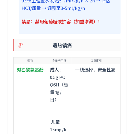
0.9%生理盐水 初始5-7ml/kg/h × 2h → 评估
HCT/尿量 → 调整至3-5ml/kg/h
禁忌：禁用葡萄糖液扩容（加重渗漏）！
退热镇痛
药物
剂量与用法
注意事项
对乙酰氨基酚
成人
：
一线选择，安全性高
0.5g PO
Q6H（极
量4g/
日）
儿童
：
15mg/k