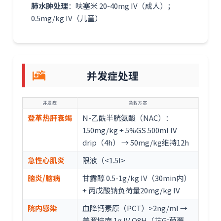
肺水肿处理
：呋塞米 20-40mg IV（成人）；
0.5mg/kg IV（儿童）
并发症处理
并发症
急救方案
登革热肝衰竭
N-乙酰半胱氨酸（NAC）：
150mg/kg + 5%GS 500ml IV
drip（4h） → 50mg/kg维持12h
急性心肌炎
限液（<1.5l>
脑炎/脑病
甘露醇 0.5-1g/kg IV（30min内）
+ 丙戊酸钠负荷量20mg/kg IV
院内感染
血降钙素原（PCT）>2ng/ml →
美罗培南 1g IV Q8H（抗G⁻菌覆