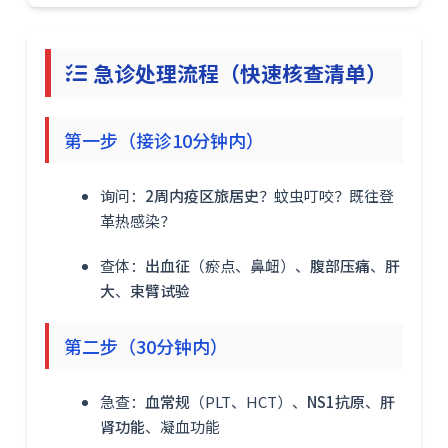
急诊处理流程（快速核查清单）
第一步（接诊10分钟内）
询问：
2周内疫区旅居史
？蚊虫叮咬？既往登
革热感染？
查体：
出血征
（瘀点、鼻衄）、
腹部压痛
、
肝
大
、
束臂试验
第二步（30分钟内）
急查：
血常规
（PLT、HCT）、
NS1抗原
、
肝
肾功能
、凝血功能