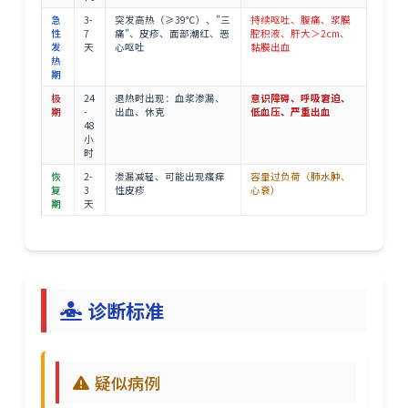
急
3-
突发高热（≥39℃）、"三
持续呕吐、腹痛、浆膜
性
7
痛"、皮疹、面部潮红、恶
腔积液、肝大＞2cm、
发
天
心呕吐
黏膜出血
热
期
极
24
退热时出现：血浆渗漏、
意识障碍、呼吸窘迫、
期
-
出血、休克
低血压、严重出血
48
小
时
恢
2-
渗漏减轻、可能出现瘙痒
容量过负荷（肺水肿、
复
3
性皮疹
心衰）
期
天
诊断标准
疑似病例