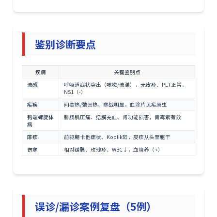
鉴别诊断要点
疾病
关键鉴别点
流感
呼吸道症状突出（咳嗽/流涕），无皮疹、PLT正常，
NS1（-）
疟疾
间歇热/弛张热、寒战明显，血涂片见疟原虫
钩端螺旋体
腓肠肌压痛、结膜充血、肾功能损害，青霉素有效
病
麻疹
前驱期卡他症状、Koplik斑，皮疹从头至躯干
伤寒
相对缓脉、玫瑰疹、WBC↓，血培养（+）
误诊/漏诊案例复盘（5例）