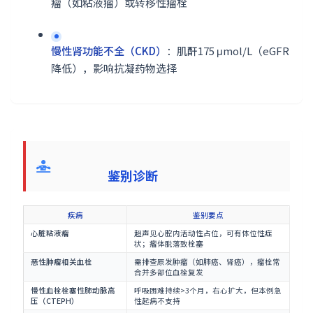
瘤（如粘液瘤）或转移性瘤栓
慢性肾功能不全（CKD）
：肌酐175 μmol/L（eGFR
降低），影响抗凝药物选择
鉴别诊断
疾病
鉴别要点
心脏粘液瘤
超声见心腔内活动性占位，可有体位性症
状；瘤体脱落致栓塞
恶性肿瘤相关血栓
需排查原发肿瘤（如肺癌、肾癌），瘤栓常
合并多部位血栓复发
慢性血栓栓塞性肺动脉高
呼吸困难持续>3个月，右心扩大，但本例急
压（CTEPH）
性起病不支持