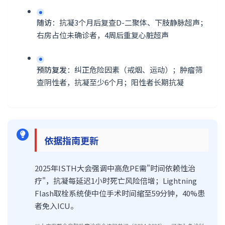
随访
：抗凝3个月后复查D-二聚体、下肢静脉超声；
右房占位未确诊者，4周后重复心脏超声
预防复发
：纠正危险因素（戒烟、运动）；肿瘤筛
查阴性者，抗凝至少6个月；阳性者长期抗凝
依据指南更新
2025年ISTH大会强调中高危PE需"时间依赖性治
疗"，抗凝每延迟1小时死亡风险倍增；Lightning
Flash取栓系统使中位手术时间缩至59分钟，40%患
者免入ICU。