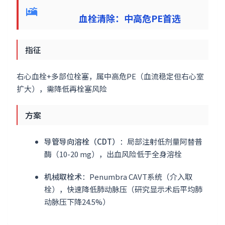
血栓清除：中高危PE首选
指征
右心血栓+多部位栓塞，属中高危PE（血流稳定但右心室
扩大），需降低再栓塞风险
方案
导管导向溶栓（CDT）
：局部注射低剂量阿替普
酶（10-20 mg），出血风险低于全身溶栓
机械取栓术
：Penumbra CAVT系统（介入取
栓），快速降低肺动脉压（研究显示术后平均肺
动脉压下降24.5%）