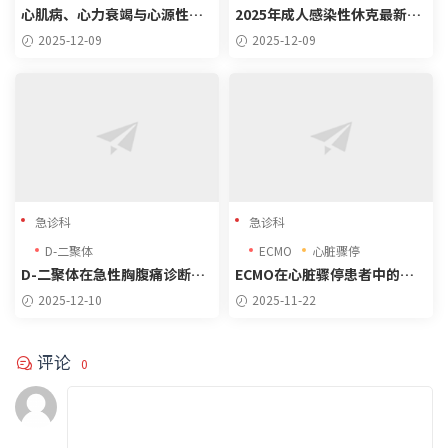
心肌病、心力衰竭与心源性休
2025年成人感染性休克最新指
克的诊疗精要与危重病例分析
南解读与病例分析
2025-12-09
2025-12-09
急诊科
急诊科
D-二聚体
ECMO
心脏骤停
D-二聚体在急性胸腹痛诊断中
ECMO在心脏骤停患者中的应
的意义与防漏诊策略
用指征
2025-12-10
2025-11-22
评论
0