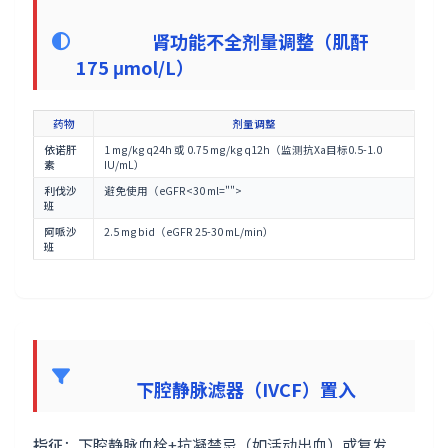
肾功能不全剂量调整（肌酐
175 μmol/L）
药物
剂量调整
依诺肝
1 mg/kg q24h 或 0.75 mg/kg q12h（监测抗Xa目标0.5-1.0
素
IU/mL）
利伐沙
避免使用（eGFR<30 ml="">
班
阿哌沙
2.5 mg bid（eGFR 25-30 mL/min）
班
下腔静脉滤器（IVCF）置入
指征
：下腔静脉血栓+抗凝禁忌（如活动出血）或复发