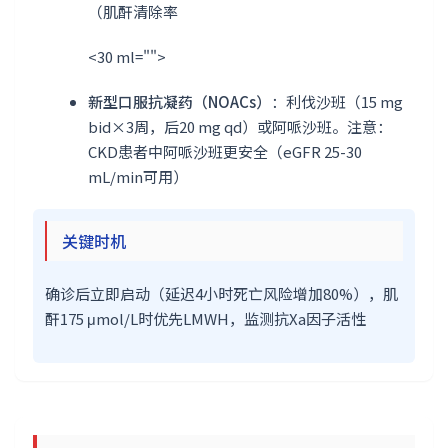
（肌酐清除率
<30 ml="">
新型口服抗凝药（NOACs）
：利伐沙班（15 mg
bid×3周，后20 mg qd）或阿哌沙班。注意：
CKD患者中阿哌沙班更安全（eGFR 25-30
mL/min可用）
关键时机
确诊后立即启动（延迟4小时死亡风险增加80%），肌
酐175 μmol/L时优先LMWH，监测抗Xa因子活性