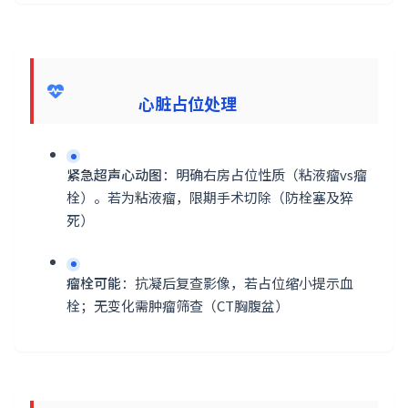
心脏占位处理
紧急超声心动图
：明确右房占位性质（粘液瘤vs瘤
栓）。若为粘液瘤，限期手术切除（防栓塞及猝
死）
瘤栓可能
：抗凝后复查影像，若占位缩小提示血
栓；无变化需肿瘤筛查（CT胸腹盆）