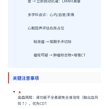
是 → 立即启动抗凝：LMWH减量
多学科会诊：心内/血管/影像
心脏超声评估右房占位
粘液瘤 → 限期手术切除
瘤栓可疑 → 肿瘤标志物+增强CT
关键注意事项
出血风险
：肾功能不全者避免全身溶栓（脑出血风
险↑），优先CDT