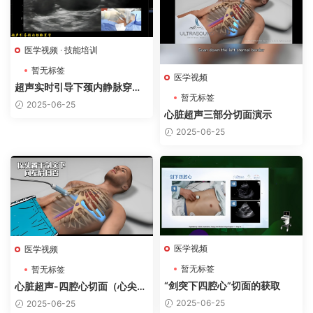
医学视频
·
技能培训
暂无标签
医学视频
超声实时引导下颈内静脉穿刺
暂无标签
置管
2025-06-25
心脏超声三部分切面演示
2025-06-25
医学视频
医学视频
暂无标签
暂无标签
“剑突下四腔心”切面的获取
心脏超声-四腔心切面（心尖及
剑突下四腔心）3D心脏解剖
2025-06-25
2025-06-25