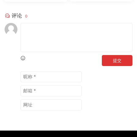
评论
0
提交