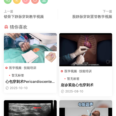
上一篇
下一篇
锁骨下静脉穿刺教学视频
股静脉穿刺置管教学视频
猜你喜欢
医学视频
·
技能培训
医学视频
·
技能培训
暂无标签
暂无标签
心包穿刺术Pericardiocentesi
急诊紧急心包穿刺术
s
2025-10-10
2025-08-10