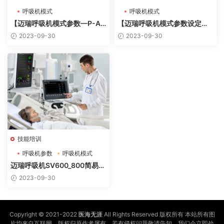
呼吸机模式
呼吸机模式
【迈瑞呼吸机模式参数—P-A/
【迈瑞呼吸机模式参数设定—V
C压控】
-AC】
2023-09-30
2023-09-30
技能培训
呼吸机参数
呼吸机模式
机械通气
迈瑞呼吸机SV600_800简易操
作步骤及呼吸机模式参数设定
2023-09-30
Copyright © 2021-2022
医海无涯
All Rights Reserved 版权所有 本站所有图
片均来自互联网，版权归原作者属有，若有侵权问题敬请告知，我们会立即处