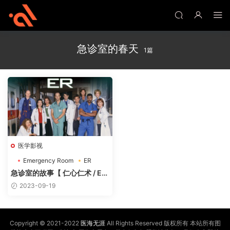
急诊室的春天
1篇
医学影视
Emergency Room
ER
仁心仁术
急诊室的故事【 仁心仁术 / Em
ergency Room / E.R】1-15季
2023-09-19
迅雷磁力下载
Copyright © 2021-2022
医海无涯
All Rights Reserved 版权所有 本站所有图