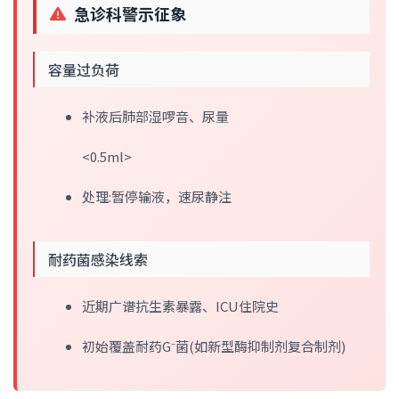
急诊科警示征象
容量过负荷
补液后肺部湿啰音、尿量
<0.5ml>
处理:暂停输液，速尿静注
耐药菌感染线索
近期广谱抗生素暴露、ICU住院史
初始覆盖耐药G⁻菌(如新型酶抑制剂复合制剂)