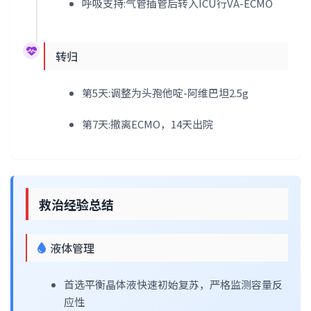
呼吸支持:气管插管后转入ICU行VA-ECMO
转归
第5天:调整为头孢他啶-阿维巴坦2.5g
第7天:撤离ECMO，14天出院
救治经验总结
液体管理
首选平衡晶体液快速初始复苏，严格监测容量反
应性