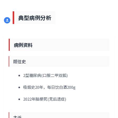
典型病例分析
病例资料
既往史
2型糖尿病(口服二甲双胍)
吸烟史20年，每日饮白酒200g
2022年脑梗死(无后遗症)
主诉