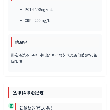
PCT 64.78ng/mL
CRP >200mg/L
病原学
肺泡灌洗液mNGS检出产KPC酶肺炎克雷伯菌(耐药基
因阳性)
急诊科诊治经过
初始复苏(第1小时)