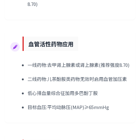
8.70)
血管活性药物应用
一线药物:去甲肾上腺素或肾上腺素(推荐强度8.70)
二线药物:儿茶酚胺类药物无效时启用血管加压素
低心排血量综合征加用多巴酚丁胺
目标血压:平均动脉压(MAP)≥65mmHg