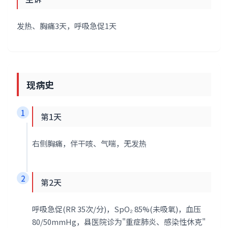
发热、胸痛3天，呼吸急促1天
现病史
1
第1天
右侧胸痛，伴干咳、气喘，无发热
2
第2天
呼吸急促(RR 35次/分)，SpO₂ 85%(未吸氧)，血压
80/50mmHg，县医院诊为"重症肺炎、感染性休克"