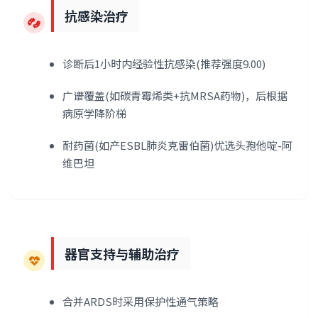
抗感染治疗
诊断后1小时内经验性抗感染(推荐强度9.00)
广谱覆盖(如碳青霉烯类+抗MRSA药物)，后根据
病原学降阶梯
耐药菌(如产ESBL肺炎克雷伯菌)优选头孢他啶-阿
维巴坦
器官支持与辅助治疗
合并ARDS时采用保护性通气策略