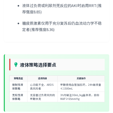
液体过负荷或利尿剂无反应的AKI时启用RRT(推
荐强度8.85)
糖皮质激素仅用于充分复苏后仍血流动力学不稳
定者(推荐强度8.36)
液体策略选择要点
策略类型
适用场景
关键操作
限制性液
心功能不全、ARDS
早期使用血管加压药，24h输液量
体策略
高风险者
≤1500mL
宽松性液
无容量过负荷风险的
3h内输注30mL/kg晶体液，目标
体策略
早期休克
MAP≥65mmHg