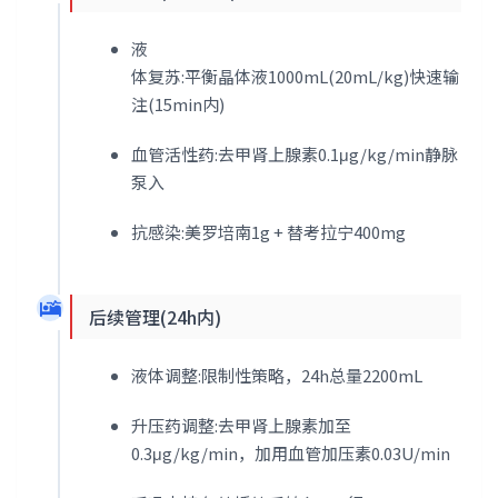
液
体复苏:平衡晶体液1000mL(20mL/kg)快速输
注(15min内)
血管活性药:去甲肾上腺素0.1μg/kg/min静脉
泵入
抗感染:美罗培南1g + 替考拉宁400mg
后续管理(24h内)
液体调整:限制性策略，24h总量2200mL
升压药调整:去甲肾上腺素加至
0.3μg/kg/min，加用血管加压素0.03U/min