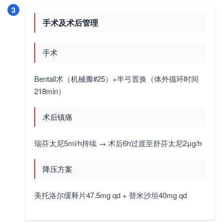
3
手术及术后管理
手术
Bentall术（机械瓣#25）+半弓置换（体外循环时间
218min）
术后镇痛
瑞芬太尼5ml/h持续 → 术后6h过渡至舒芬太尼2μg/h
降压方案
美托洛尔缓释片47.5mg qd + 替米沙坦40mg qd