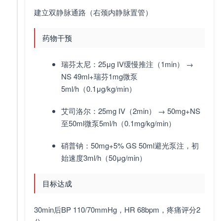
建立双静脉通路（右颈内静脉置管）
药物干预
瑞芬太尼：25μg IV缓慢推注（1min） →
NS 49ml+瑞芬1mg微泵
5ml/h（0.1μg/kg/min）
艾司洛尔：25mg IV（2min） → 50mg+NS
至50ml微泵5ml/h（0.1mg/kg/min）
硝普钠：50mg+5% GS 50ml避光泵注，初
始速度3ml/h（50μg/min）
目标达成
30min后BP 110/70mmHg，HR 68bpm，疼痛评分2