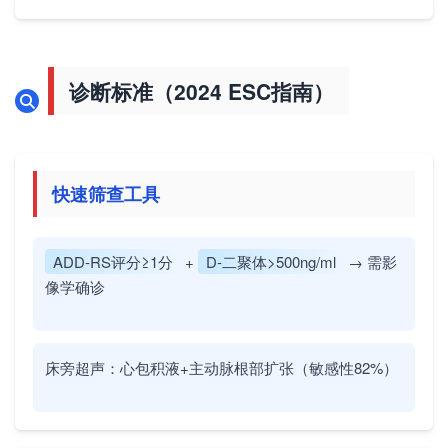
诊断标准（2024 ESC指南）
快速筛查工具
ADD-RS评分≥1分
+
D-二聚体>500ng/ml
→ 需影
像学确诊
床旁超声：心包积液+主动脉根部扩张（敏感性82%）