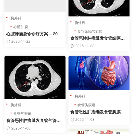
胸外科
胸外科
心脏肿瘤
食管纵隔气管瘘
心脏肿瘤急诊诊疗方案 – 2023
食管恶性肿瘤继发食管纵隔气
指南精要
2025-11-22
管瘘系统综述及病例报告
2025-11-08
胸外科
食管胸膜瘘
胸外科
食管恶性肿瘤继发食管胸膜瘘
食管气管瘘
诊疗指南与病例分析
2025-11-08
食管恶性肿瘤继发食管气管瘘
(TEF)诊治指南
2025-11-08