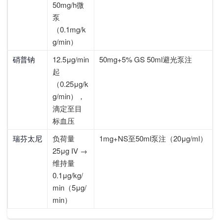
50mg/h微
泵
（0.1mg/k
g/min）
硝普钠
12.5μg/min
50mg+5% GS 50ml避光泵注
起
（0.25μg/k
g/min），
滴定至目
标血压
瑞芬太尼
负荷量
1mg+NS至50ml泵注（20μg/ml）
25μg IV →
维持量
0.1μg/kg/
min（5μg/
min）