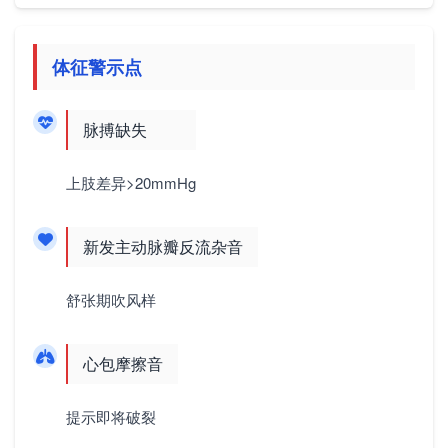
体征警示点
脉搏缺失
上肢差异>20mmHg
新发主动脉瓣反流杂音
舒张期吹风样
心包摩擦音
提示即将破裂