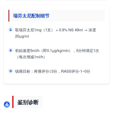
瑞芬太尼配制细节
取瑞芬太尼1mg（1支） + 0.9% NS 49ml → 浓度
20μg/ml
初始速度5ml/h（即0.1μg/kg/min），5分钟滴定1次
（每次增减1ml/h）
镇痛目标：疼痛评分≤3分，RASS评分-1~0分
鉴别诊断