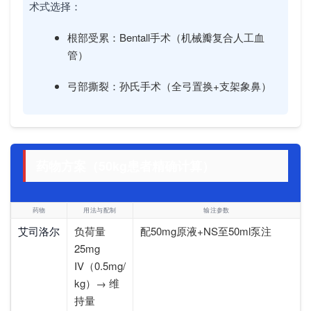
术式选择：
根部受累：Bentall手术（机械瓣复合人工血
管）
弓部撕裂：孙氏手术（全弓置换+支架象鼻）
药物方案（50kg患者精确计算）
药物
用法与配制
输注参数
艾司洛尔
负荷量
配50mg原液+NS至50ml泵注
25mg
IV（0.5mg/
kg）→ 维
持量