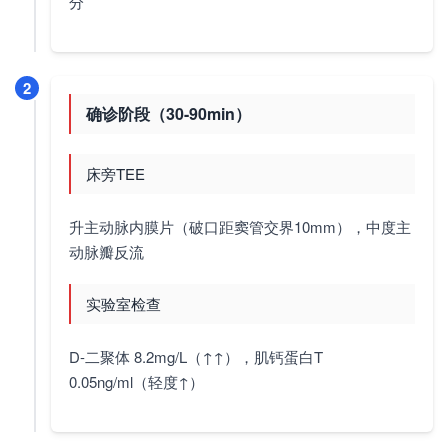
分
2
确诊阶段（30-90min）
床旁TEE
升主动脉内膜片（破口距窦管交界10mm），中度主
动脉瓣反流
实验室检查
D-二聚体 8.2mg/L（↑↑），肌钙蛋白T
0.05ng/ml（轻度↑）