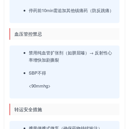
停药前10min需追加其他镇痛药（防反跳痛）
血压管控禁忌
禁用纯血管扩张剂（如肼屈嗪）→ 反射性心
率增快加剧撕裂
SBP不得
<90mmhg>
转运安全措施
携带便携式微泵（确保药物持续输注）