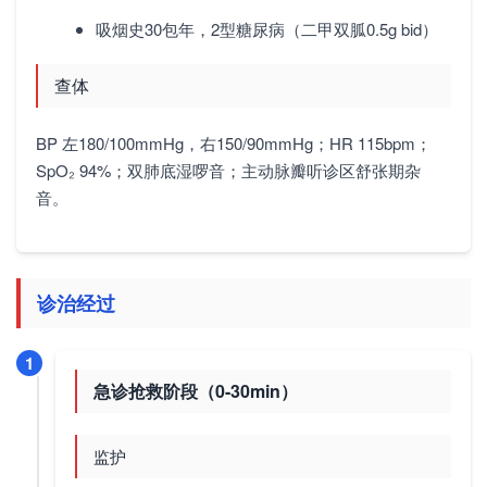
吸烟史30包年，2型糖尿病（二甲双胍0.5g bid）
查体
BP 左180/100mmHg，右150/90mmHg；HR 115bpm；
SpO₂ 94%；双肺底湿啰音；主动脉瓣听诊区舒张期杂
音。
诊治经过
1
急诊抢救阶段（0-30min）
监护