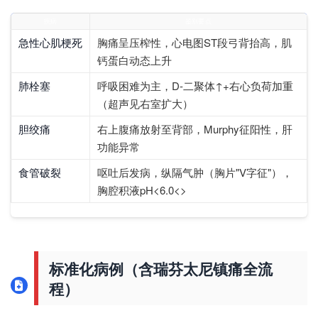
疾病
鉴别要点
急性心肌梗死
胸痛呈压榨性，心电图ST段弓背抬高，肌
钙蛋白动态上升
肺栓塞
呼吸困难为主，D-二聚体↑+右心负荷加重
（超声见右室扩大）
胆绞痛
右上腹痛放射至背部，Murphy征阳性，肝
功能异常
食管破裂
呕吐后发病，纵隔气肿（胸片"V字征"），
胸腔积液pH<6.0<>
标准化病例（含瑞芬太尼镇痛全流
程）