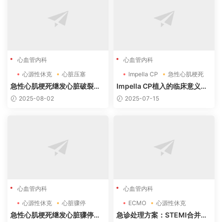
心血管内科
心血管内科
心源性休克
心脏压塞
Impella CP
急性心肌梗死
心脏破裂
急诊冠脉综合征
急性心肌梗死继发心脏破裂致
Impella CP植入的临床意义与
心包压塞与心源性休克的系统
适应证
2025-08-02
2025-07-15
性总结及抢救成功病例分析
心血管内科
心血管内科
心源性休克
心脏骤停
ECMO
心源性休克
急性心肌梗死
急性心肌梗死
急性心肌梗死继发心脏骤停、
急诊处理方案：STEMI合并心