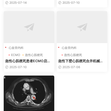
电风暴及心源性休克的诊疗指
源性休克、电风暴（A型夹层术
2025-07-14
2025-07-10
南（2025）
后）
心血管内科
心血管内科
ECMO
急性心肌梗死
急性心肌梗死
急性心肌梗死患者ECMO启动
急性下壁心肌梗死合并机械并
指征指南(2025版)
发症诊疗方案
2025-07-10
2025-07-06