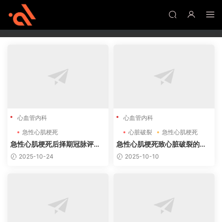
急性心肌梗死
13篇
心血管内科
心血管内科
急性心肌梗死
心脏破裂
急性心肌梗死
急性心肌梗死后择期冠脉评估
急性心肌梗死致心脏破裂的循
与支架植入指南
环维持策略及胸外按压可行性
2025-10-24
2025-10-10
分析