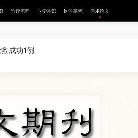
例
诊疗流程
医学常识
医学随笔
学术论文
救成功1例