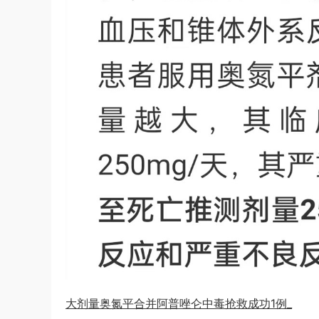
大剂量奥氮平合并阿普唑仑中毒抢救成功1例_