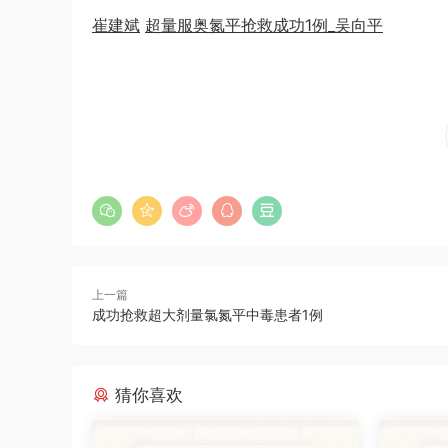
崔建斌
超量服奥氮平抢救成功1例_吴向平
上一篇
成功抢救超大剂量氯氮平中毒患者1例
猜你喜欢