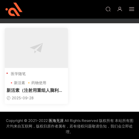
新活素
1篇
医学随笔
新活素
药物使用
新活素（注射用重组人脑利钠
肽)治疗心力衰竭适应证
2025-09-28
Copyright © 2021-2022
医海无涯
All Rights Reserved 版权所有 本站所有图
片均来自互联网，版权归原作者属有，若有侵权问题敬请告知，我们会立即处
理。