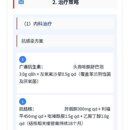
2. 治疗策略
（1）内科治疗
抗感染方案
广谱抗生素：
头孢哌酮舒巴坦
3.0g q8h + 左氧氟沙星0.5g qd（覆盖革兰阴性菌
及厌氧菌）
抗结核：
异烟肼300mg qd + 利福
平450mg qd + 吡嗪酰胺1.5g qd + 乙胺丁醇1.0g
qd（结核相关瘘管需持续18个月）