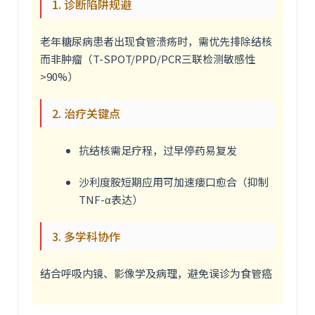
1. 诊断陷阱规避
老年糖尿病患者出现食管溃疡时，需优先排除结核
而非肿瘤（T-SPOT/PPD/PCR三联检测敏感性
>90%）
2. 治疗关键点
抗结核需足疗程，过早停药易复发
沙利度胺短期应用可加速瘘口愈合（抑制
TNF-α表达）
3. 多学科协作
结合呼吸内镜、影像学及病理，避免误诊为食管癌