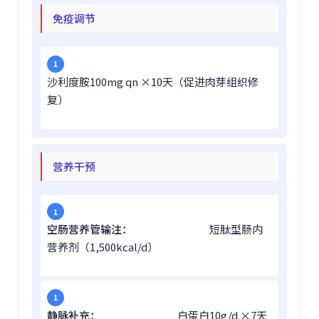
免疫调节
沙利度胺100mg qn ×10天（促进肉芽组织修
复）
营养干预
空肠营养管输注：
短肽型肠内
营养剂（1,500kcal/d）
静脉补充：
白蛋白10g/d ×7天