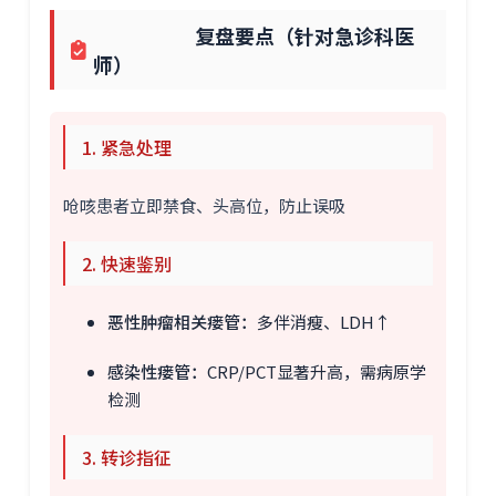
复盘要点（针对急诊科医
师）
1. 紧急处理
呛咳患者立即禁食、头高位，防止误吸
2. 快速鉴别
恶性肿瘤相关瘘管：
多伴消瘦、LDH↑
感染性瘘管：
CRP/PCT显著升高，需病原学
检测
3. 转诊指征