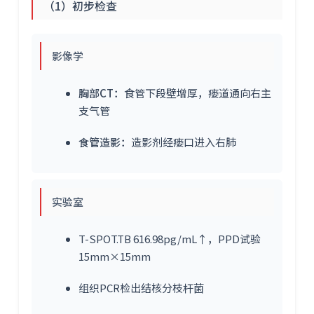
（1）初步检查
影像学
胸部CT：
食管下段壁增厚，瘘道通向右主
支气管
食管造影：
造影剂经瘘口进入右肺
实验室
T-SPOT.TB 616.98pg/mL↑，PPD试验
15mm×15mm
组织PCR检出结核分枝杆菌