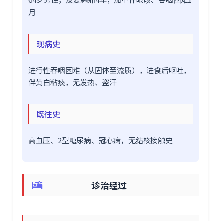
月
现病史
进行性吞咽困难（从固体至流质），进食后呕吐，
伴黄白粘痰，无发热、盗汗
既往史
高血压、2型糖尿病、冠心病，无结核接触史
诊治经过