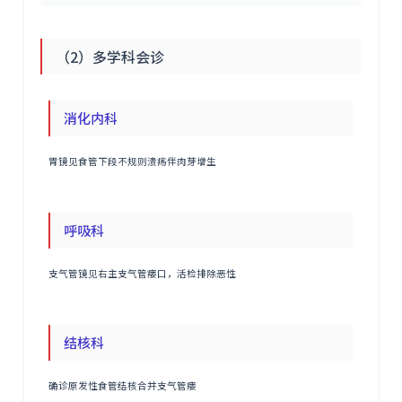
（2）多学科会诊
消化内科
胃镜见食管下段不规则溃疡伴肉芽增生
呼吸科
支气管镜见右主支气管瘘口，活检排除恶性
结核科
确诊原发性食管结核合并支气管瘘