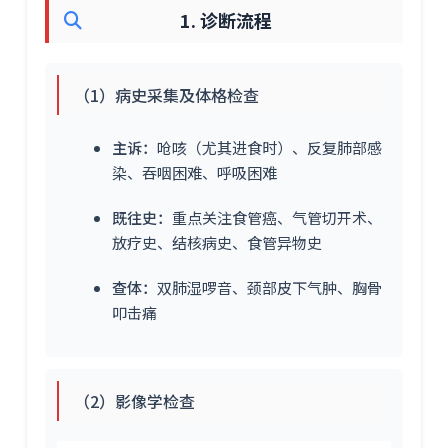
1. 诊断流程
（1）病史采集及体格检查
主诉：
呛咳（尤其进食时）、反复肺部感
染、吞咽困难、呼吸困难
既往史：
重点关注食管癌、气管切开术、
放疗史、结核病史、食管异物史
查体：
双肺湿啰音、颈部皮下气肿、胸骨
叩击痛
（2）影像学检查