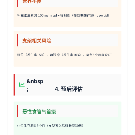
营养不良
补充维生素B1 100mg im qd + 锌制剂（葡萄糖酸锌50mg po tid）
支架相关风险
移位（发生率15%）、再狭窄（发生率10%），需每3个月复查CT
&nbsp
; 4. 预后评估
恶性食管气管瘘
中位生存期6-8个月（支架置入后延长至30周）