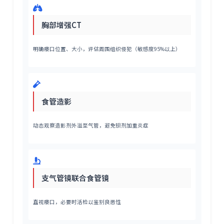
胸部增强CT
明确瘘口位置、大小，评估周围组织侵犯（敏感度95%以上）
食管造影
动态观察造影剂外溢至气管，避免钡剂加重炎症
支气管镜联合食管镜
直视瘘口，必要时活检以鉴别良恶性