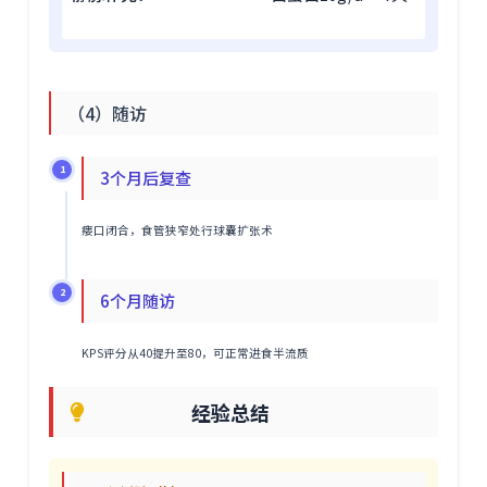
（4）随访
1
3个月后复查
瘘口闭合，食管狭窄处行球囊扩张术
2
6个月随访
KPS评分从40提升至80，可正常进食半流质
经验总结