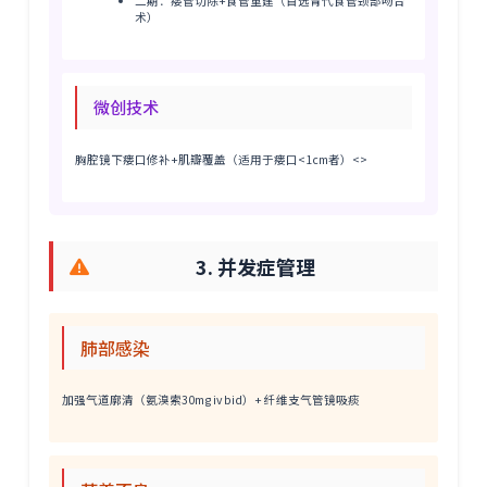
二期：瘘管切除+食管重建（首选胃代食管颈部吻合
术）
微创技术
胸腔镜下瘘口修补+肌瓣覆盖（适用于瘘口<1cm者）<>
3. 并发症管理
肺部感染
加强气道廓清（氨溴索30mg iv bid）+ 纤维支气管镜吸痰