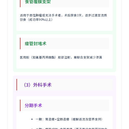
食管覆膜支架
适用于恶性肿瘤或无法手术者，术后禁食3天，逐步过渡至流质
饮食（成功率90%以上）
瘘管封堵术
医用胶（如氰基丙烯酸酯）局部注射，需联合支架减少渗漏
（3）外科手术
分期手术
一期：胃造瘘+空肠造瘘（缓解返流及营养支持）