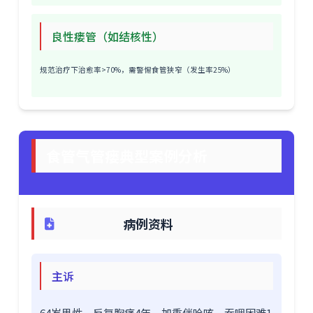
良性瘘管（如结核性）
规范治疗下治愈率>70%，需警惕食管狭窄（发生率25%）
食管气管瘘典型案例分析
病例资料
主诉
64岁男性，反复胸痛4年，加重伴呛咳、吞咽困难1