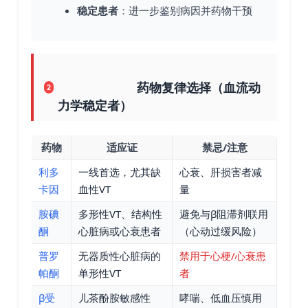
稳定患者
：进一步鉴别病因并药物干预
药物复律选择（血流动
2
力学稳定者）
药物
适应证
禁忌/注意
利多
一线首选，尤其缺
心衰、肝损害者减
卡因
血性VT
量
胺碘
多形性VT、结构性
避免与β阻滞剂联用
酮
心脏病或心衰患者
（心动过缓风险）
普罗
无器质性心脏病的
禁用于心梗/心衰患
帕酮
单形性VT
者
β受
儿茶酚胺敏感性
哮喘、低血压慎用