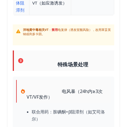
体阻
VT（如应激诱发）
滞剂
洋地黄中毒相关VT
：
禁用
电复律（诱发室颤风险），改用苯妥英
钠或利多卡因。
3
特殊场景处理
电风暴（24h内≥3次
VT/VF发作）
联合用药：胺碘酮+β阻滞剂（如艾司洛
尔）