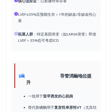
核心适应证
：心脏骤停幸存者
Ⅰ
LVEF≤35%且预期生存＞1年的缺血/非缺血性心
Ⅰ
衰
拓展人群
：特定基因突变（如LMNA突变）即使
Ⅱ
LVEF＞35%也可考虑ICD
导管消融地位提
升
一线用于
室早诱发的心肌病
替代胺碘酮用于
复发性单形性VT
（尤其结