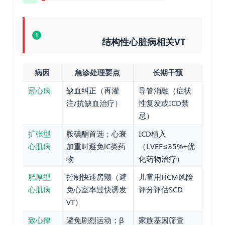
1
结构性心脏病相关VT
病因
急诊处理要点
长期干预
冠心病
缺血纠正（再灌
导管消融（症状
注/抗缺血治疗）
性复发或ICD禁
忌）
扩张型
胺碘酮首选；心衰
ICD植入
心肌病
加重时避免ⅠC类药
（LVEF≤35%+优
物
化药物治疗）
肥厚型
控制快速房颤（避
儿童用HCM风险
心肌病
免心室率过快诱发
评分评估SCD
VT）
致心律
避免剧烈运动；β
家族基因筛查