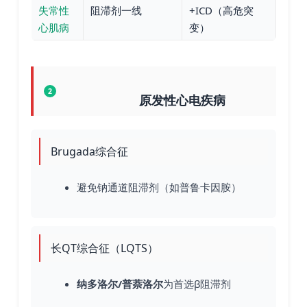
失常性
阻滞剂一线
+ICD（高危突
心肌病
变）
2
原发性心电疾病
Brugada综合征
避免钠通道阻滞剂（如普鲁卡因胺）
长QT综合征（LQTS）
纳多洛尔/普萘洛尔
为首选β阻滞剂