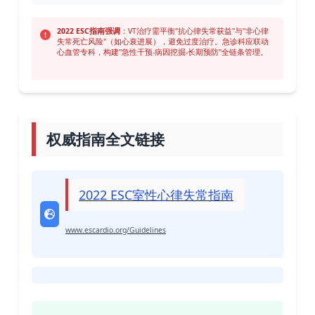
2022 ESC指南强调
：VT治疗需平衡"抗心律失常获益"与"非心律
失常死亡风险"（如心衰进展），避免过度治疗。急诊科应联动
心血管专科，构建"急性干预-病因挖掘-长期预防"全链条管理。
权威指南全文链接
2022 ESC室性心律失常指南
www.escardio.org/Guidelines