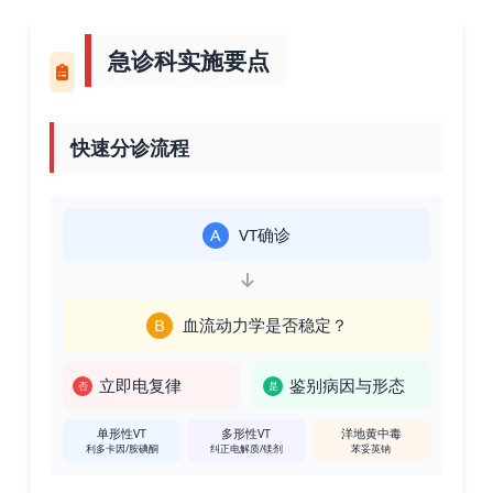
急诊科实施要点
快速分诊流程
A
VT确诊
B
血流动力学是否稳定？
立即电复律
鉴别病因与形态
否
是
单形性VT
多形性VT
洋地黄中毒
利多卡因/胺碘酮
纠正电解质/镁剂
苯妥英钠