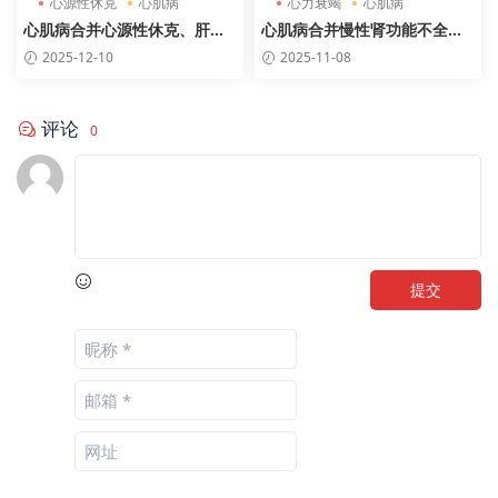
心源性休克
心肌病
心力衰竭
心肌病
心肌病合并心源性休克、肝功
心肌病合并慢性肾功能不全急
能不全及凝血障碍诊疗方案（2
性心力衰竭病例分析
2025-12-10
2025-11-08
025最新指南）
评论
0
提交