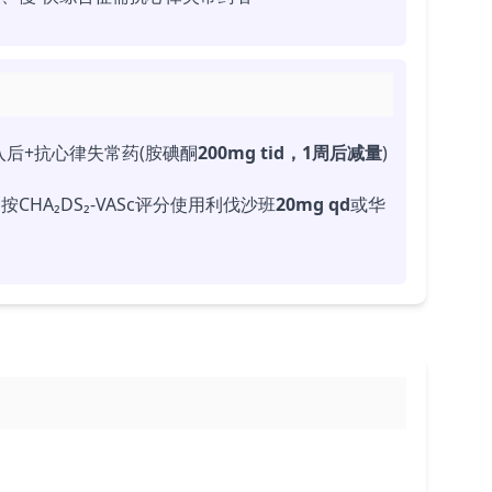
入后+抗心律失常药(胺碘酮
200mg tid，1周后减量
)
HA₂DS₂-VASc评分使用利伐沙班
20mg qd
或华