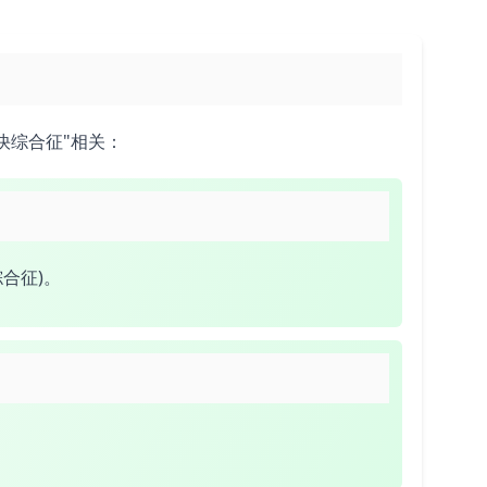
快综合征"相关：
合征)。