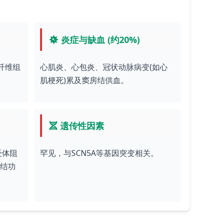
炎症与缺血 (约20%)
纤维组
心肌炎、心包炎、冠状动脉病变(如心
肌梗死)累及窦房结供血。
遗传性因素
受体阻
罕见，与SCN5A等基因突变相关。
房结功