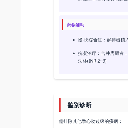
药物辅助
慢-快综合征：起搏器植
抗凝治疗：合并房颤者，按C
法林(INR 2~3)
鉴别诊断
需排除其他致心动过缓的疾病：