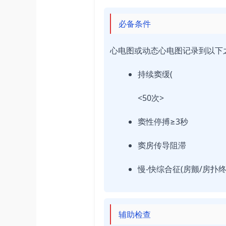
必备条件
心电图或动态心电图记录到以下
持续窦缓(
<50次>
窦性停搏≥3秒
窦房传导阻滞
慢-快综合征(房颤/房扑
辅助检查