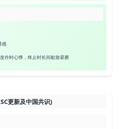
搏感
扑发作时心悸，终止时长间歇致晕厥
 ESC更新及中国共识)