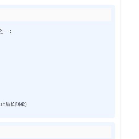
之一：
终止后长间歇)