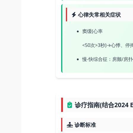
心律失常相关症状
窦缓(心率
<50次>3秒)→心悸、停
慢-快综合征：房颤/房
诊疗指南(结合2024
诊断标准