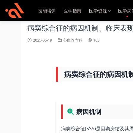
当前位置：
首页
医学病例
心血管内科
正文
技能培训
医学指南
医学资源
医学病
病窦综合征的病因机制、临床表
2025-06-19
心血管内科
163
病窦综合征的病因机
病因机制
病窦综合征(SSS)是因窦房结及