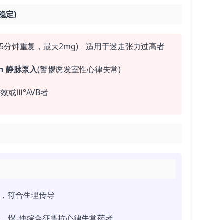
稳定)
3~5分钟重复，最大2mg)，适用于迷走张力过高者
in 静脉泵入
(警惕诱发室性心律失常)
或Ⅲ°AVB者
选，符合生理传导
、慢-快综合征需抗心律失常药者