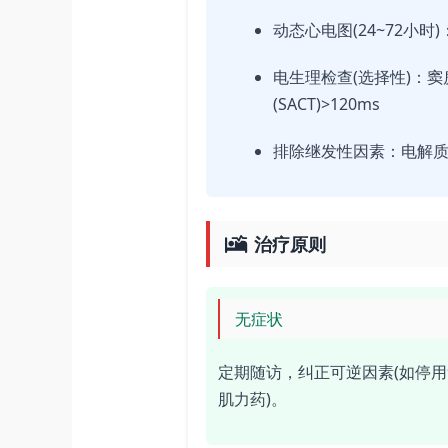
动态心电图(24~72小时
电生理检查(选择性)：窦房
(SACT)>120ms
排除继发性因素：电解
治疗原则
无症状
定期随访，纠正可逆因素(如停
肌力药)。