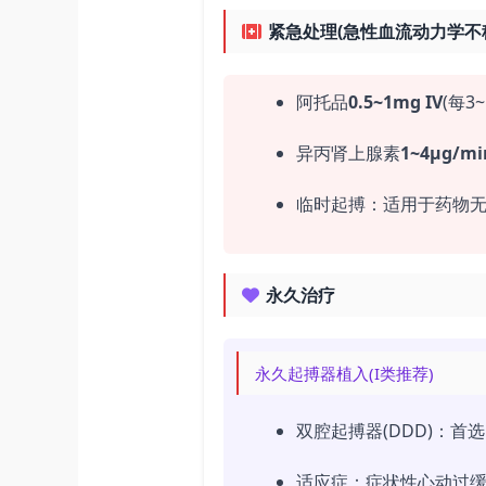
紧急处理(急性血流动力学不
阿托品
0.5~1mg IV
(每
异丙肾上腺素
1~4μg/m
临时起搏：适用于药物无效
永久治疗
永久起搏器植入(I类推荐)
双腔起搏器(DDD)：首
适应症：症状性心动过缓