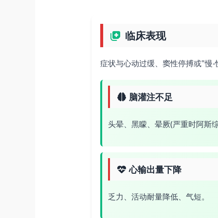
临床表现
症状与心动过缓、窦性停搏或"慢-
脑灌注不足
头晕、黑矇、晕厥(严重时阿斯综
心输出量下降
乏力、活动耐量降低、气短。