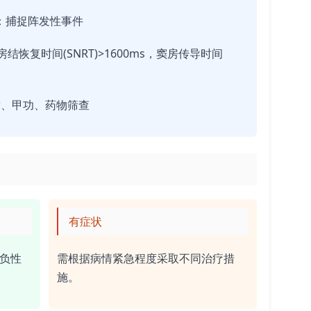
)：捕捉阵发性事件
结恢复时间(SNRT)>1600ms，窦房传导时间
质、甲功、药物筛查
有症状
用负性
需根据病情紧急程度采取不同治疗措
施。