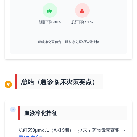
肌酐下降>30%
肌酐下降≤30%
继续净化至稳定
延长净化至5天+肾活检
总结（急诊临床决策要点）
血液净化指征
肌酐553μmol/L（AKI 3期）+ 少尿 + 药物毒素蓄积 →