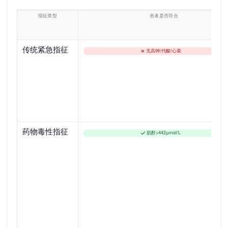
指征类型
患者是否符合
传统紧急指征
无高钾/代酸/心
药物毒性指征
肌酐>442μmol/