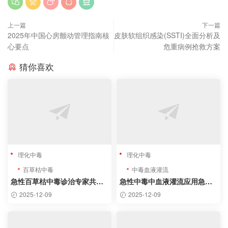
上一篇
下一篇
2025年中国心房颤动管理指南核
皮肤软组织感染(SSTI)全面分析及
心要点
危重病例抢救方案
猜你喜欢
理化中毒
理化中毒
百草枯中毒
中毒血液灌流
急性百草枯中毒诊治专家共识
急性中毒中血液灌流应用急诊
（2022）核心内容
专家共识
2025-12-09
2025-12-09