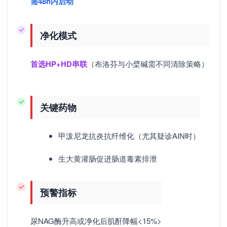
需48h内启动
净化模式
首选HP+HD串联
（布洛芬与小檗碱需不同清除策略）
关键药物
甲泼尼龙抗炎抗纤维化（尤其疑诊AIN时）
生大黄灌肠促进肠道毒素排泄
预警指标
尿NAG酶升高或净化后肌酐降幅<15%>