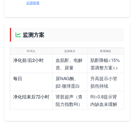
证据链接
监测方案
时间点
监测项目
预警阈值
净化前/后2小时
血肌酐、电解
肌酐降幅<15%
质、尿量
需调整方案<>
每日
尿NAG酶、
升高提示小管
β2-微球蛋白
损伤持续
净化结束后72小时
肾脏超声（查
RI>0.8提示肾
阻力指数RI）
内缺血未缓解