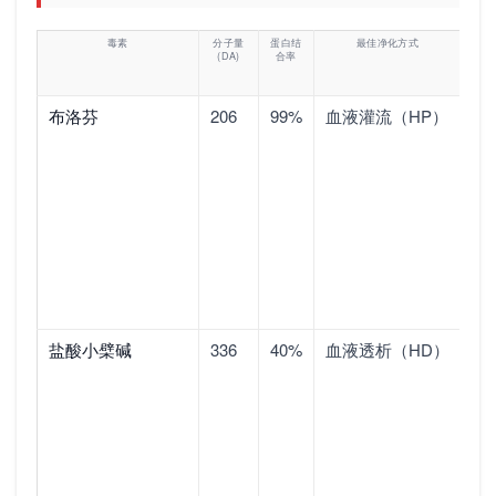
毒素
分子量
蛋白结
最佳净化方式
清
(DA)
合率
除
原
理
布洛芬
206
99%
血液灌流（HP）
吸
附
蛋
白
结
合
毒
素
盐酸小檗碱
336
40%
血液透析（HD）
清
除
水
溶
性
小