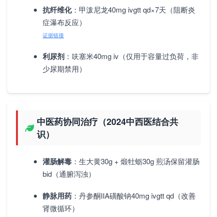
抗纤维化
：甲泼尼龙40mg ivgtt qd×7天（阻断炎
症瀑布反应）
证据链接
利尿剂
：呋塞米40mg iv（仅用于容量过负荷，非
少尿期禁用）
中医药协同治疗（2024中西医结合共
识）
灌肠解毒
：生大黄30g + 煅牡蛎30g 煎汤保留灌肠
bid（通腑泻浊）
静脉用药
：丹参酮IIA磺酸钠40mg ivgtt qd（改善
肾微循环）