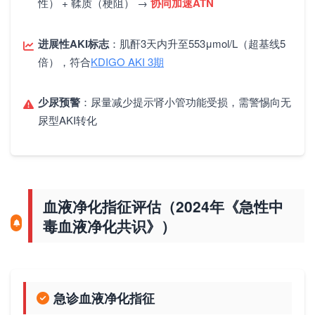
性） + 鞣质（梗阻） →
协同加速ATN
进展性AKI标志
：肌酐3天内升至553μmol/L（超基线5
倍），符合
KDIGO AKI 3期
少尿预警
：尿量减少提示肾小管功能受损，需警惕向无
尿型AKI转化
血液净化指征评估（2024年《急性中
毒血液净化共识》）
急诊血液净化指征