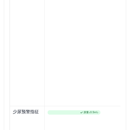
少尿预警指征
尿量<0.5ml>