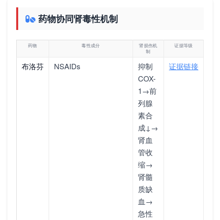
药物协同肾毒性机制
药物
毒性成分
肾损伤机
证据等级
制
布洛芬
NSAIDs
抑制
证据链接
COX-
1→前
列腺
素合
成↓→
肾血
管收
缩→
肾髓
质缺
血→
急性