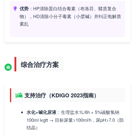
优势
：HP清除蛋白结合毒素（布洛芬、鞣质复合
物），HD清除小分子毒素（小檗碱）并纠正电解质
紊乱
综合治疗方案
支持治疗（KDIGO 2023指南）
水化+碱化尿液
：生理盐水1L/6h + 5%碳酸氢钠
100ml ivgtt → 目标尿量>100ml/h，尿pH>7.0（防
结晶）