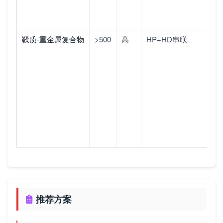
分
子
鞣质-重金属复合物
>500
高
HP+HD串联
吸
附
+
弥
散
双
重
清
除
推荐方案