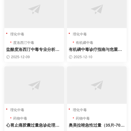
理化中毒
理化中毒
度洛西汀中毒
有机磷中毒
盐酸度洛西汀中毒专业分析及
有机磷中毒诊疗指南与危重病
病例
例分析
2025-12-09
2025-12-10
理化中毒
理化中毒
药物中毒
药物中毒
心胃止痛胶囊过量急诊处理方
奥美拉唑急性过量（35片-700
案
mg）临床处理指南