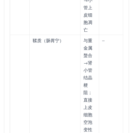
管上
皮细
胞凋
亡
鞣质（肠胃宁）
与重
–
金属
螯合
→肾
小管
结晶
梗
阻；
直接
上皮
细胞
空泡
变性