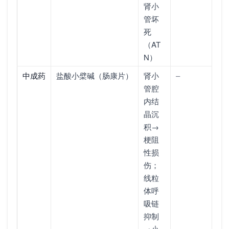
肾小
管坏
死
（AT
N）
中成药
盐酸小檗碱（肠康片）
肾小
–
管腔
内结
晶沉
积→
梗阻
性损
伤；
线粒
体呼
吸链
抑制
→小