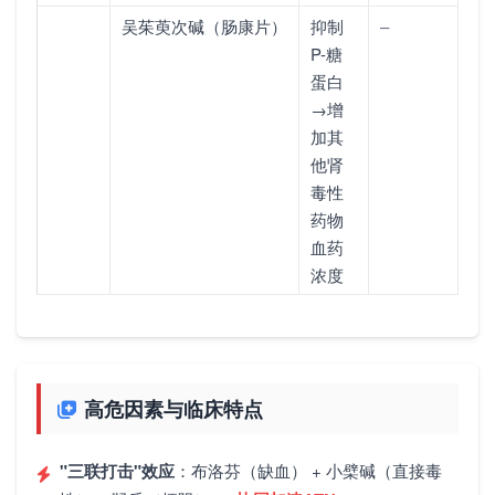
吴茱萸次碱（肠康片）
抑制
–
P-糖
蛋白
→增
加其
他肾
毒性
药物
血药
浓度
高危因素与临床特点
"三联打击"效应
：布洛芬（缺血） + 小檗碱（直接毒