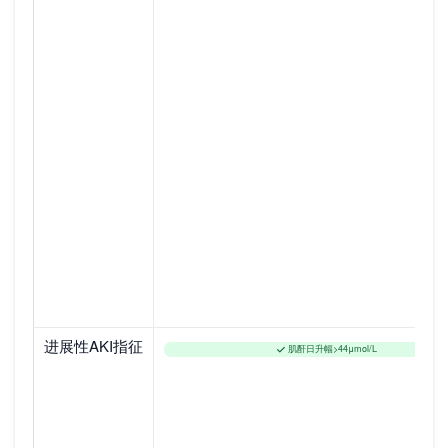
进展性AKI指征
肌酐日升幅>44μmol