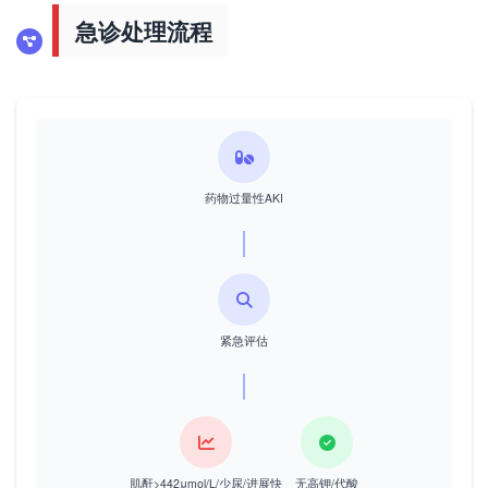
急诊处理流程
药物过量性AKI
紧急评估
肌酐>442μmol/L/少尿/进展快
无高钾/代酸