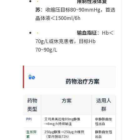
•
限制性液体复
苏
：收缩压目标80~90mmHg，首选
晶体液＜1500ml/6h
•
输血指征
：Hb＜
70g/L或休克患者，目标Hb
70~90g/L
药物治疗方案
药物
方案
适用人
类型
群
PPI
艾司奥美拉唑80mg静推
非静脉曲张
→8mg/h持续输注
性出血
生长抑
250μg静推→250μg/h维持
静脉曲张性
素
（至内镜后72h）
出血