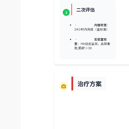
二次评估
2
•
内镜检查
：
24小时内完成（金标准）
•
实验室检
查
：Hb动态监测，血尿素
氮/肌酐＞30
治疗方案