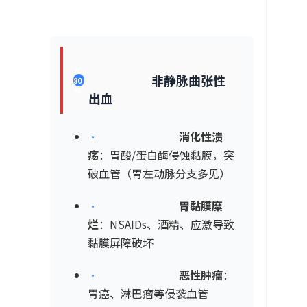
70-
非静脉曲张性
80
%
出血
•
消化性溃
疡
：胃酸/蛋白酶侵蚀黏膜，突
破血管（胃左动脉分支多见）
•
胃黏膜糜
烂
：NSAIDs、酒精、应激导致
黏膜屏障破坏
•
恶性肿瘤
：
胃癌、淋巴瘤等侵袭血管