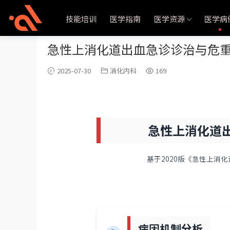
当前位置：
首页
医学病例
消化内科
正文
技能培训
医学指南
医学资源
医学病
急性上消化道出血急诊诊治与危
2025-07-30
消化内科
169
急性上消化道
基于2020版《急性上消
病因机制分析