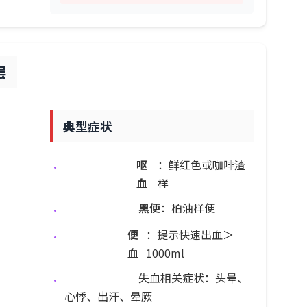
层
典型症状
呕
：鲜红色或咖啡渣
•
血
样
黑便
：柏油样便
•
便
：提示快速出血＞
•
血
1000ml
失血相关症状：头晕、
•
心悸、出汗、晕厥