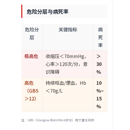
危险分层与病死率
危险分
关键指标
病
层
死
率
极高危
收缩压＜70mmHg，
＞
心率＞120次/分，意
30
识障碍
%
高危
持续呕血/便血，Hb
10
（GBS
＜70g/L
%~
＞12）
15
%
注：GBS（Glasgow-Blatchford评分）用于量化风险