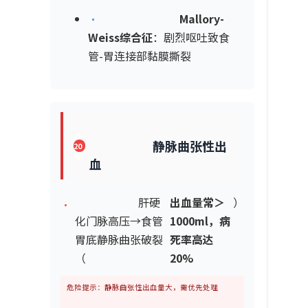
•
Mallory-
Weiss综合征
：剧烈呕吐致食
管-胃连接部黏膜撕裂
15-
静脉曲张性出
20
%
血
肝硬
出血量常＞
）
•
化门脉高压→食管
1000ml，病
胃底静脉曲张破裂
死率高达
（
20%
危险提示：静脉曲张性出血量大，需优先处理