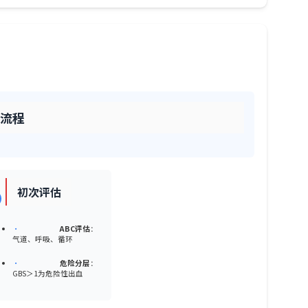
"流程
初次评估
•
ABC评估
：
气道、呼吸、循环
•
危险分层
：
GBS＞1为危险性出血