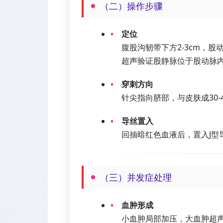
（二）操作步骤
定位
腹股沟韧带下方2-3cm，股动
超声验证股静脉位于股动脉内
穿刺方向
针尖指向脐部，与皮肤成30-
导丝置入
回抽暗红色血液后，置入J型导
（三）并发症处理
血肿形成
小血肿局部加压，大血肿超