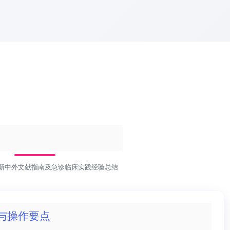
医学病例
诊疗流程
医学常识
医学随笔
静脉穿刺标准操作规程
结合最新中外文献指南及急诊临床实践经验总结
与操作要点