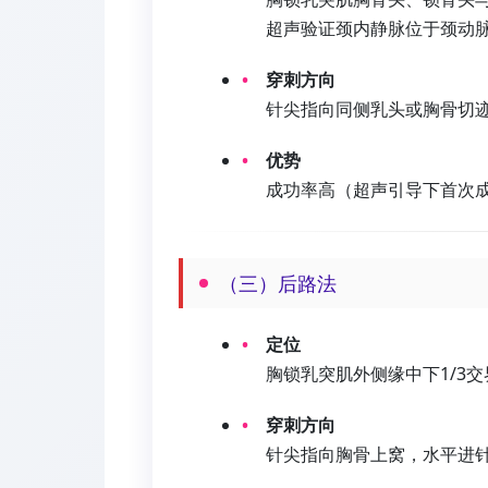
超声验证颈内静脉位于颈动脉
穿刺方向
针尖指向同侧乳头或胸骨切迹
优势
成功率高（超声引导下首次成
（三）后路法
定位
胸锁乳突肌外侧缘中下1/3交
穿刺方向
针尖指向胸骨上窝，水平进针，