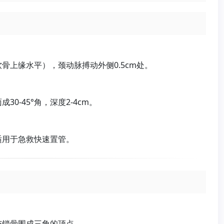
骨上缘水平），颈动脉搏动外侧0.5cm处。
0-45°角，深度2-4cm。
适用于急救快速置管。
与锁骨围成三角的顶点。