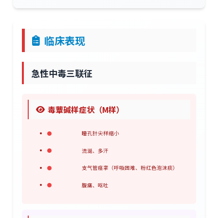
临床表现
急性中毒三联征
毒蕈碱样症状（M样）
瞳孔针尖样缩小
流涎、多汗
支气管痉挛（呼吸困难、粉红色泡沫痰）
腹痛、呕吐