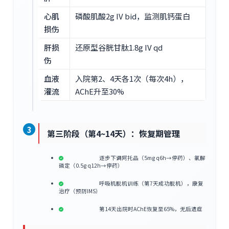
心肌
磷酸肌酸2g IV bid，监测肌钙蛋白
损伤
肝损
还原型谷胱甘肽1.8g IV qd
伤
血液
入院第2、4天各1次（每次4h），
灌流
AChE升至30%
3
第三阶段（第4~14天）：恢复期管理
逐步下调阿托品（5mg q6h→停药）、氯解
磷定（0.5g q12h→停药）
呼吸机脱机训练（第7天成功脱机），康复
治疗（预防IMS）
第14天出院时AChE恢复至65%，无后遗症