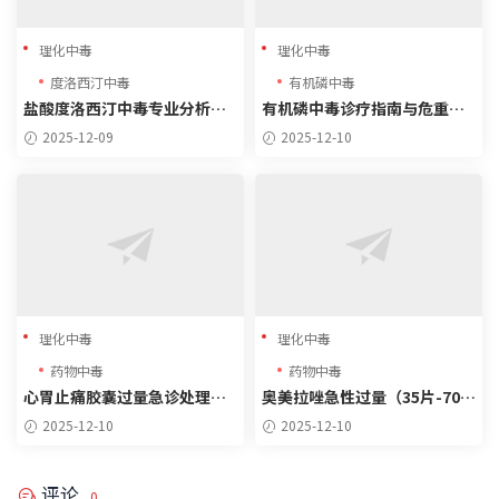
理化中毒
理化中毒
度洛西汀中毒
有机磷中毒
盐酸度洛西汀中毒专业分析及
有机磷中毒诊疗指南与危重病
病例
例分析
2025-12-09
2025-12-10
理化中毒
理化中毒
药物中毒
药物中毒
心胃止痛胶囊过量急诊处理方
奥美拉唑急性过量（35片-700
案
mg）临床处理指南
2025-12-10
2025-12-10
评论
0