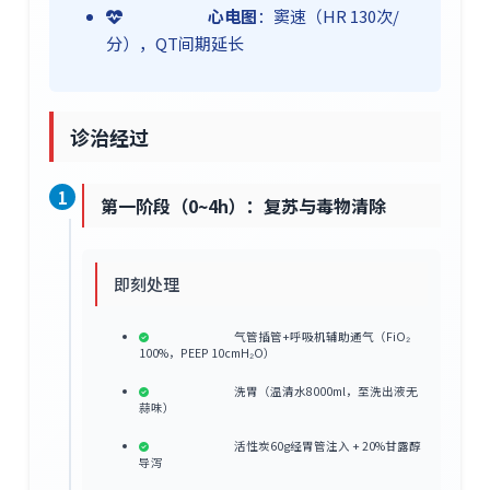
心电图
：窦速（HR 130次/
分），QT间期延长
诊治经过
1
第一阶段（0~4h）：复苏与毒物清除
即刻处理
气管插管+呼吸机辅助通气（FiO₂
100%，PEEP 10cmH₂O）
洗胃（温清水8000ml，至洗出液无
蒜味）
活性炭60g经胃管注入 + 20%甘露醇
导泻