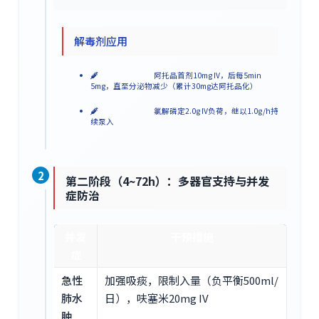
解毒剂应用
阿托品首剂10mg IV，后每5min
5mg，直至分泌物减少（累计30mg达阿托品化）
氯解磷定2.0g IV负荷，继以1.0g/h持
续泵入
2
第二阶段（4~72h）：多器官支持与并发
症防治
并发
干预措施
症
急性
加强吸痰，限制入量（负平衡500ml/
肺水
日），呋塞米20mg IV
肿