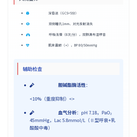
深昏迷（GCS=5分）
双侧瞳孔1mm、对光反射消失
呼吸浅慢（8次/分），双肺满布湿啰音
肌束震颤（+），BP 80/50mmHg
辅助检查
胆碱酯酶活性
：
<10%（重度抑制）<>
血气分析
：pH 7.18，PaO₂
45mmHg，Lac 5.8mmol/L（Ⅱ型呼衰+乳
酸酸中毒）