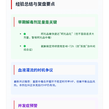
经验总结与复盘要点
早期解毒剂足量是关键
阿托品需快速达"阿托品化"（但不盲目追求大
剂量，警惕阿托品中毒）
氯解磷定持续使用至48~72h（防"反跳"及中间
综合征）
血液灌流的时机争议
最新共识推荐：重度中毒合并循环不稳定时尽早HP，但需平衡出血风
险。本例在纠正休克后行HP仍有效。
并发症预警