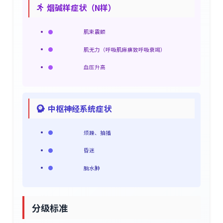
烟碱样症状（N样）
肌束震颤
肌无力（呼吸肌麻痹致呼吸衰竭）
血压升高
中枢神经系统症状
烦躁、抽搐
昏迷
脑水肿
分级标准