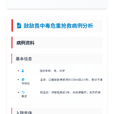
敌敌畏中毒危重抢救病例分析
病例资料
基本信息
性别年龄：男，43岁
主诉：口服敌敌畏原液约100ml后1小时，意识不清
伴呕吐
既往史：抑郁症病史2年，未规律服药；无农药接
触史
入院查体