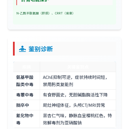
N-乙酰半胱氨酸（肝损）、CRRT（肾衰）
鉴别诊断
疾病
关键鉴别点
氨基甲酸
AChE抑制可逆，症状持续时间短，
酯类中毒
禁用肟类复能剂
毒蕈中毒
有食野菌史，无胆碱酯酶活性下降
脑卒中
局灶神经体征，头颅CT/MRI异常
氰化物中
苦杏仁气味，静脉血呈樱桃红色，特
毒
效解毒剂为亚硝酸钠