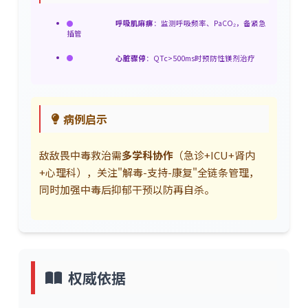
呼吸肌麻痹
：监测呼吸频率、PaCO₂，备紧急
插管
心脏骤停
：QTc>500ms时预防性镁剂治疗
病例启示
敌敌畏中毒救治需
多学科协作
（急诊+ICU+肾内
+心理科），关注"解毒-支持-康复"全链条管理，
同时加强中毒后抑郁干预以防再自杀。
权威依据