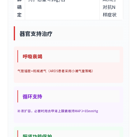
磷
对抗N
定
样症状
器官支持治疗
呼吸衰竭
气管插管+机械通气（ARDS患者采用小潮气量策略）
循环支持
补液扩容，必要时用去甲肾上腺素维持MAP≥65mmHg
肝肾功能保护