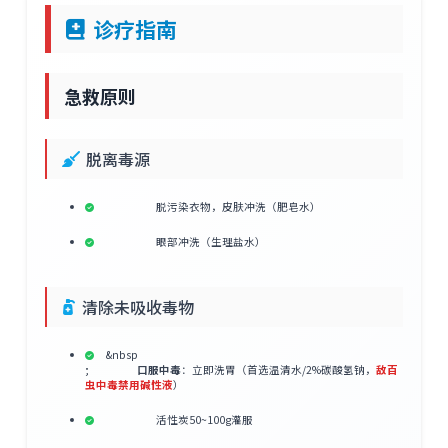
诊疗指南
急救原则
脱离毒源
脱污染衣物，皮肤冲洗（肥皂水）
眼部冲洗（生理盐水）
清除未吸收毒物
&nbsp
;
口服中毒
：立即洗胃（首选温清水/2%碳酸氢钠，
敌百
虫中毒禁用碱性液
）
活性炭50~100g灌服