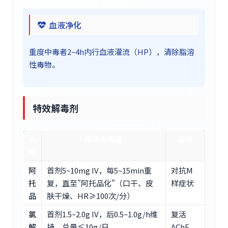
血液净化
重度中毒者2~4h内行血液灌流（HP），清除脂溶
性毒物。
特效解毒剂
药
用法与用量
目标
物
阿
首剂5~10mg IV，每5~15min重
对抗M
托
复，直至"阿托品化"（口干、皮
样症状
品
肤干燥、HR≥100次/分）
氯
首剂1.5~2.0g IV，后0.5~1.0g/h维
复活
解
持，总量≤10g/日
AChE，