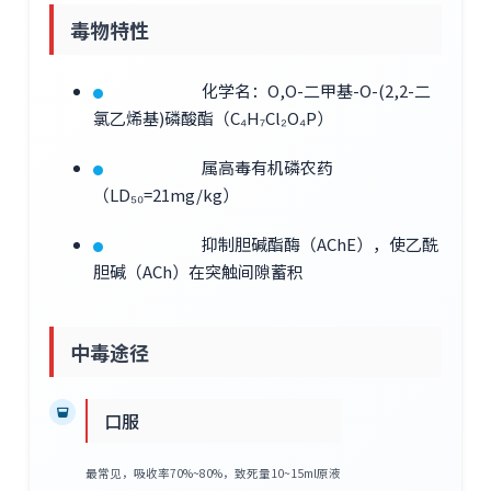
毒物特性
化学名：O,O-二甲基-O-(2,2-二
氯乙烯基)磷酸酯（C₄H₇Cl₂O₄P）
属高毒有机磷农药
（LD₅₀=21mg/kg）
抑制胆碱酯酶（AChE），使乙酰
胆碱（ACh）在突触间隙蓄积
中毒途径
口服
最常见，吸收率70%~80%，致死量10~15ml原液