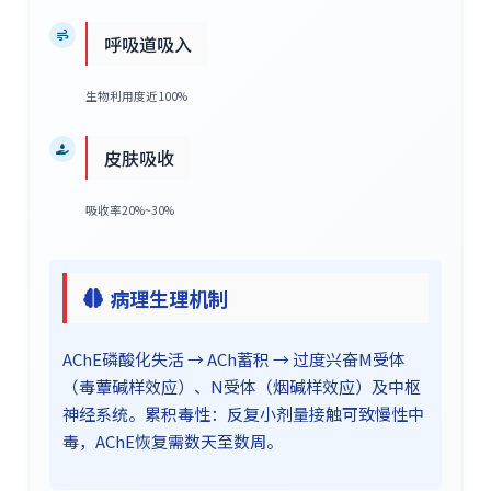
呼吸道吸入
生物利用度近100%
皮肤吸收
吸收率20%~30%
病理生理机制
AChE磷酸化失活 → ACh蓄积 → 过度兴奋M受体
（毒蕈碱样效应）、N受体（烟碱样效应）及中枢
神经系统。累积毒性：反复小剂量接触可致慢性中
毒，AChE恢复需数天至数周。