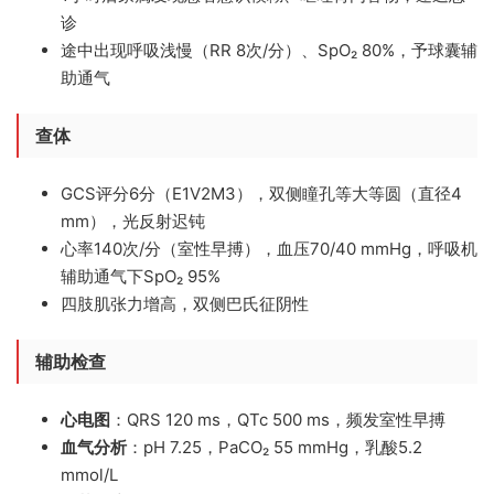
诊
途中出现呼吸浅慢（RR 8次/分）、SpO₂ 80%，予球囊辅
助通气
查体
GCS评分6分（E1V2M3），双侧瞳孔等大等圆（直径4
mm），光反射迟钝
心率140次/分（室性早搏），血压70/40 mmHg，呼吸机
辅助通气下SpO₂ 95%
四肢肌张力增高，双侧巴氏征阴性
辅助检查
心电图
：QRS 120 ms，QTc 500 ms，频发室性早搏
血气分析
：pH 7.25，PaCO₂ 55 mmHg，乳酸5.2
mmol/L