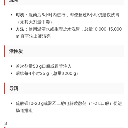
时机
：服药后6小时内进行，即使超过6小时仍建议洗胃
（尤其大剂量中毒）
方法
：使用温清水或生理盐水洗胃，总量10,000-15,000
ml直至洗出液清亮
活性炭
首次剂量50 g口服或胃管注入
后续每4小时25 g（总量≤200 g）
导泻
硫酸镁10-20 g或聚乙二醇电解质散剂（1-2 L口服）促进
肠道排泄
3