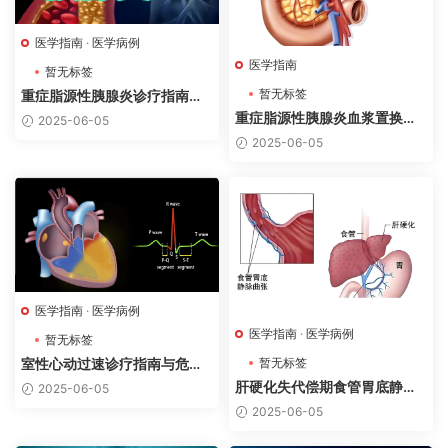
医学指南
·
医学病例
医学指南
暂无标签
暂无标签
重症脂源性胰腺炎诊疗指南与
抢救病例分析
重症脂源性胰腺炎血浆置换指
2025-06-05
征指南（2025）
2025-06-05
医学指南
·
医学病例
医学指南
·
医学病例
暂无标签
暂无标签
室性心动过速诊疗指南与危重
抢救病例分析
肝硬化失代偿期食管胃底静脉
2025-06-05
曲张破裂出血诊疗指南与病例
2025-06-05
分析