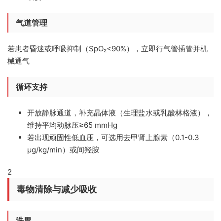
气道管理
若患者昏迷或呼吸抑制（SpO₂<90%），立即行气管插管并机
械通气
循环支持
开放静脉通道，补充晶体液（生理盐水或乳酸林格液），
维持平均动脉压≥65 mmHg
若出现顽固性低血压，可选用去甲肾上腺素（0.1-0.3
μg/kg/min）或间羟胺
2
毒物清除与减少吸收
洗胃