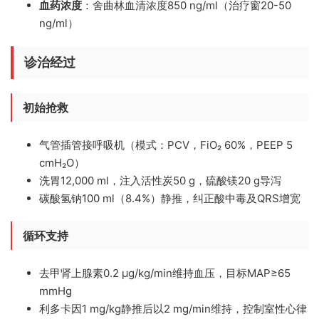
血药浓度
：舍曲林血清浓度850 ng/ml（治疗窗20-50
ng/ml）
诊治经过
初始抢救
气管插管接呼吸机（模式：PCV，FiO₂ 60%，PEEP 5
cmH₂O）
洗胃12,000 ml，注入活性炭50 g，硫酸镁20 g导泻
碳酸氢钠100 ml（8.4%）静推，纠正酸中毒及QRS增宽
循环支持
去甲肾上腺素0.2 μg/kg/min维持血压，目标MAP≥65
mmHg
利多卡因1 mg/kg静推后以2 mg/min维持，控制室性心律