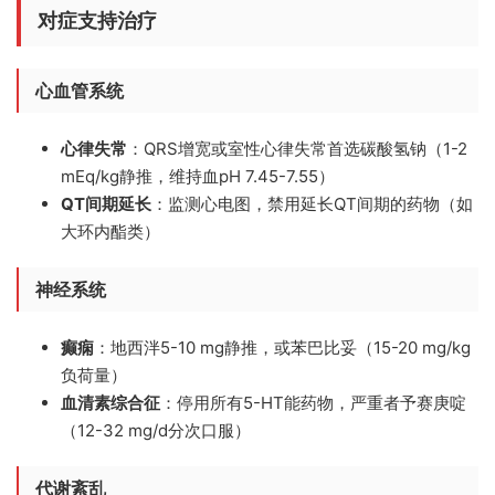
对症支持治疗
心血管系统
心律失常
：QRS增宽或室性心律失常首选碳酸氢钠（1-2
mEq/kg静推，维持血pH 7.45-7.55）
QT间期延长
：监测心电图，禁用延长QT间期的药物（如
大环内酯类）
神经系统
癫痫
：地西泮5-10 mg静推，或苯巴比妥（15-20 mg/kg
负荷量）
血清素综合征
：停用所有5-HT能药物，严重者予赛庚啶
（12-32 mg/d分次口服）
代谢紊乱