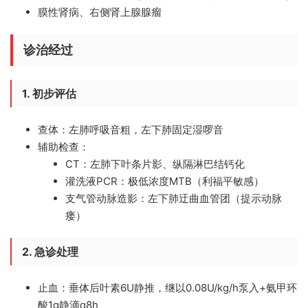
膜性肾病、右侧肾上腺腺瘤
诊治经过
1. 初步评估
查体
：左肺呼吸音粗，左下肺固定湿啰音
辅助检查
：
CT：左肺下叶条片影、纵隔淋巴结钙化
灌洗液PCR：极低浓度MTB（利福平敏感）
支气管动脉造影：左下肺迂曲血管团（提示动脉
瘘）
2. 急诊处理
止血
：垂体后叶素6U静推，继以0.08U/kg/h泵入+氨甲环
酸1g静滴q8h