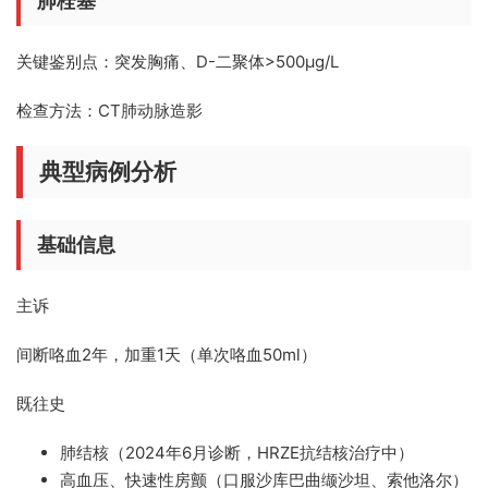
肺栓塞
关键鉴别点：
突发胸痛、D-二聚体>500μg/L
检查方法：
CT肺动脉造影
典型病例分析
基础信息
主诉
间断咯血2年，加重1天（单次咯血50ml）
既往史
肺结核（2024年6月诊断，HRZE抗结核治疗中）
高血压、快速性房颤（口服沙库巴曲缬沙坦、索他洛尔）