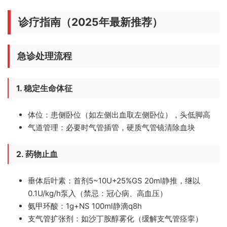
诊疗指南（2025年最新推荐）
急诊处理流程
1. 稳定生命体征
体位
：患侧卧位（如左侧出血取左侧卧位），头低脚高
气道管理
：必要时气管插管，硬质气管镜清除血块
2. 药物止血
垂体后叶素
：首剂5~10U+25%GS 20ml静推，继以
0.1U/kg/h泵入（禁忌：冠心病、高血压）
氨甲环酸
：1g+NS 100ml静滴q8h
支气管扩张剂
：如沙丁胺醇雾化（缓解支气管痉挛）