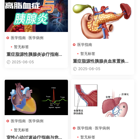
医学指南
·
医学病例
医学指南
暂无标签
暂无标签
重症脂源性胰腺炎诊疗指南与
抢救病例分析
重症脂源性胰腺炎血浆置换指
2025-06-05
征指南（2025）
2025-06-05
医学指南
·
医学病例
医学指南
·
医学病例
暂无标签
暂无标签
室性心动过速诊疗指南与危重