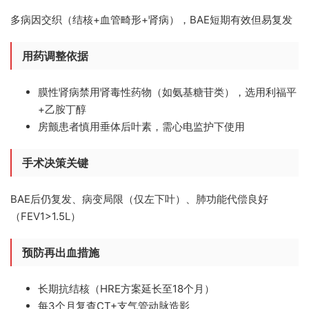
多病因交织（结核+血管畸形+肾病），BAE短期有效但易复发
用药调整依据
膜性肾病禁用肾毒性药物（如氨基糖苷类），选用利福平
+乙胺丁醇
房颤患者慎用垂体后叶素，需心电监护下使用
手术决策关键
BAE后仍复发、病变局限（仅左下叶）、肺功能代偿良好
（FEV1>1.5L）
预防再出血措施
长期抗结核（HRE方案延长至18个月）
每3个月复查CT+支气管动脉造影