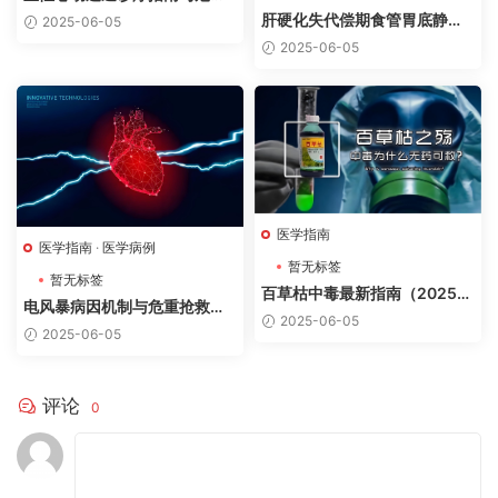
抢救病例分析
肝硬化失代偿期食管胃底静脉
2025-06-05
曲张破裂出血诊疗指南与病例
2025-06-05
分析
医学指南
医学指南
·
医学病例
暂无标签
暂无标签
百草枯中毒最新指南（2025
电风暴病因机制与危重抢救病
版）
2025-06-05
例分析
2025-06-05
评论
0