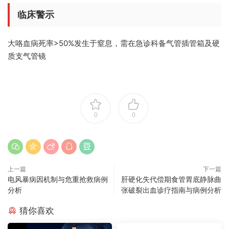
临床警示
大咯血病死率>50%发生于窒息，需在急诊科备气管插管箱及硬
质支气管镜
0
0
上一篇
下一篇
电风暴病因机制与危重抢救病例
肝硬化失代偿期食管胃底静脉曲
分析
张破裂出血诊疗指南与病例分析
猜你喜欢