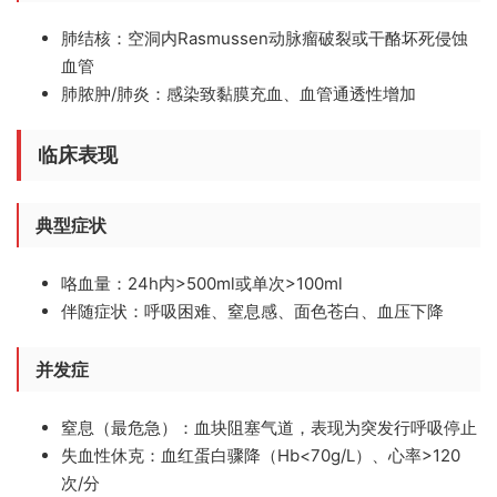
肺结核
：空洞内Rasmussen动脉瘤破裂或干酪坏死侵蚀
血管
肺脓肿/肺炎
：感染致黏膜充血、血管通透性增加
临床表现
典型症状
咯血量：24h内>500ml或单次>100ml
伴随症状：呼吸困难、窒息感、面色苍白、血压下降
并发症
窒息
（最危急）：血块阻塞气道，表现为突发行呼吸停止
失血性休克
：血红蛋白骤降（Hb<70g/L）、心率>120
次/分