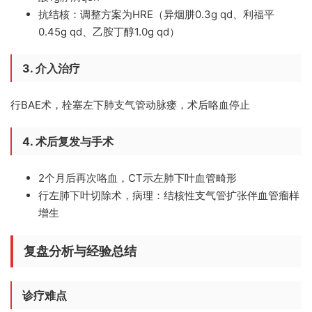
抗结核
：调整方案为HRE（异烟肼0.3g qd、利福平
0.45g qd、乙胺丁醇1.0g qd）
3. 介入治疗
行BAE术，栓塞左下肺支气管动脉瘘，术后咯血停止
4. 术后复发与手术
2个月后再次咯血，CT示左肺下叶血管畸形
行左肺下叶切除术
，病理：结核性支气管扩张伴血管瘤样
增生
复盘分析与经验总结
诊疗难点