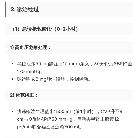
3. 诊治经过
（1）急诊抢救阶段（0-2小时）
1) 高血压危象处理：
乌拉地尔50 mg静注后15 mg/h泵入，30分钟后SBP降至
170 mmHg。
咪达唑仑3 mg静注镇静，控制躁动。
2) 休克纠正：
快速输注生理盐水1500 ml（前1小时），CVP升至8
cmH₂O后MAP仍50 mmHg，启动去甲肾上腺素12
μg/min联合羟乙基淀粉500 ml。