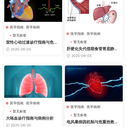
医学指南
·
医学病例
医学指南
·
医学病例
暂无标签
暂无标签
室性心动过速诊疗指南与危重
抢救病例分析
肝硬化失代偿期食管胃底静脉
2025-06-05
曲张破裂出血诊疗指南与病例
2025-06-05
分析
医学指南
·
医学病例
医学指南
·
医学病例
暂无标签
暂无标签
大咯血诊疗指南与病例分析
电风暴病因机制与危重抢救病
2025-06-05