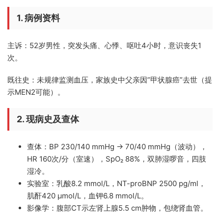
1. 病例资料
主诉：
52岁男性，突发头痛、心悸、呕吐4小时，意识丧失1
次。
既往史：
未规律监测血压，家族史中父亲因”甲状腺癌”去世（提
示MEN2可能）。
2. 现病史及查体
查体：
BP 230/140 mmHg → 70/40 mmHg（波动），
HR 160次/分（室速），SpO₂ 88%，双肺湿啰音，四肢
湿冷。
实验室：
乳酸8.2 mmol/L，NT-proBNP 2500 pg/ml，
肌酐420 μmol/L，血钾6.8 mmol/L。
影像学：
腹部CT示左肾上腺5.5 cm肿物，包绕肾血管。