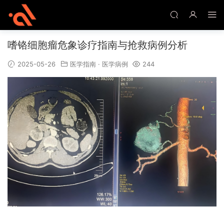
嗜铬细胞瘤危象诊疗指南与抢救病例分析
2025-05-26
医学指南
·
医学病例
244