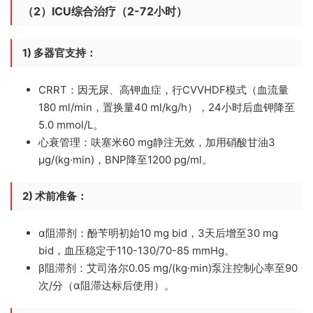
（2）ICU综合治疗（2-72小时）
1) 多器官支持：
CRRT：
因无尿、高钾血症，行CVVHDF模式（血流量
180 ml/min，置换量40 ml/kg/h），24小时后血钾降至
5.0 mmol/L。
心衰管理：
呋塞米60 mg静注无效，加用硝酸甘油3
μg/(kg·min)，BNP降至1200 pg/ml。
2) 术前准备：
α阻滞剂：
酚苄明初始10 mg bid，3天后增至30 mg
bid，血压稳定于110-130/70-85 mmHg。
β阻滞剂：
艾司洛尔0.05 mg/(kg·min)泵注控制心率至90
次/分（α阻滞达标后使用）。