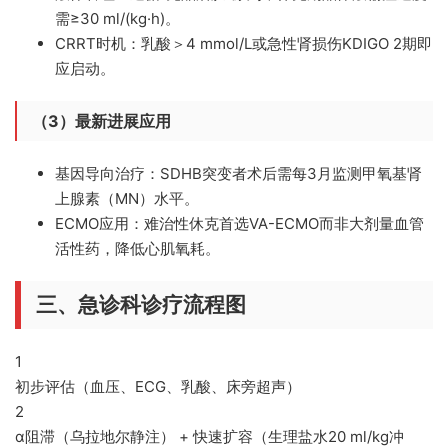
需≥30 ml/(kg·h)。
CRRT时机：
乳酸＞4 mmol/L或急性肾损伤KDIGO 2期即
应启动。
（3）最新进展应用
基因导向治疗：
SDHB突变者术后需每3月监测甲氧基肾
上腺素（MN）水平。
ECMO应用：
难治性休克首选VA-ECMO而非大剂量血管
活性药，降低心肌氧耗。
三、急诊科诊疗流程图
1
初步评估（血压、ECG、乳酸、床旁超声）
2
α阻滞（乌拉地尔静注） + 快速扩容（生理盐水20 ml/kg冲