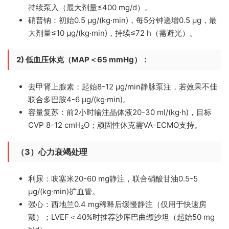
持续泵入（最大剂量≤400 mg/d）。
硝普钠：
初始0.5 μg/(kg·min)，每5分钟递增0.5 μg，最
大剂量≤10 μg/(kg·min)，持续≤72 h（需避光）。
2) 低血压休克（MAP＜65 mmHg）：
去甲肾上腺素：
起始8-12 μg/min静脉泵注，若效果不佳
联合多巴胺4-6 μg/(kg·min)。
容量复苏：
前2小时输注晶体液20-30 ml/(kg·h)，目标
CVP 8-12 cmH₂O；顽固性休克需VA-ECMO支持。
（3）心力衰竭处理
利尿：
呋塞米20-60 mg静注，联合硝酸甘油0.5-5
μg/(kg·min)扩血管。
强心：
西地兰0.4 mg稀释后缓慢静注（仅用于快速房
颤）；LVEF＜40%时推荐沙库巴曲缬沙坦（起始50 mg