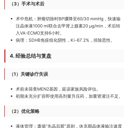
（3）手术与术后
术中危机：
肿瘤切除时BP骤降至60/30 mmHg，快速输
注晶体液1000 ml联合去甲肾上腺素20 μg/min，术后转
入VA-ECMO支持6小时。
病理：
SDHB免疫组化阴性，Ki-67 2%，排除恶性。
4. 经验总结与复盘
（1）关键诊疗失误
术前未筛查MEN2基因，延误家族风险评估。
初期未充分扩容即使用高剂量升压药，加重肾灌注不足。
（2）优化策略
液体管理：
遵循”先晶后胶”原则，休克期晶体液输注速度