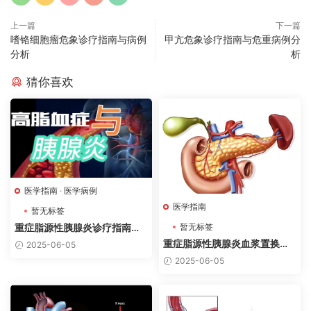
上一篇
下一篇
嗜铬细胞瘤危象诊疗指南与病例
甲亢危象诊疗指南与危重病例分
分析
析
猜你喜欢
医学指南
·
医学病例
医学指南
暂无标签
暂无标签
重症脂源性胰腺炎诊疗指南与
抢救病例分析
重症脂源性胰腺炎血浆置换指
2025-06-05
征指南（2025）
2025-06-05