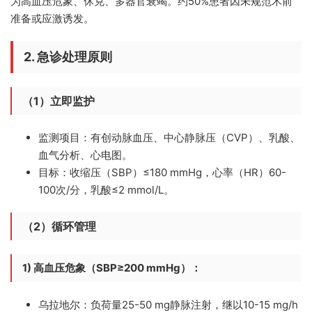
为高血压危象、休克、多器官衰竭。约50%患者因未规范术前
准备或应激诱发。
2. 急诊处理原则
（1）立即监护
监测项目：
有创动脉血压、中心静脉压（CVP）、乳酸、
血气分析、心电图。
目标：
收缩压（SBP）≤180 mmHg，心率（HR）60-
100次/分，乳酸≤2 mmol/L。
（2）循环管理
1) 高血压危象（SBP≥200 mmHg）：
乌拉地尔：
负荷量25-50 mg静脉注射，继以10-15 mg/h