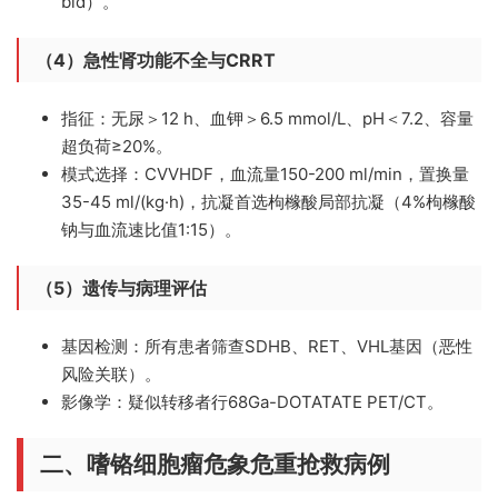
bid）。
（4）急性肾功能不全与CRRT
指征：
无尿＞12 h、血钾＞6.5 mmol/L、pH＜7.2、容量
超负荷≥20%。
模式选择：
CVVHDF，血流量150-200 ml/min，置换量
35-45 ml/(kg·h)，抗凝首选枸橼酸局部抗凝（4%枸橼酸
钠与血流速比值1:15）。
（5）遗传与病理评估
基因检测：
所有患者筛查SDHB、RET、VHL基因（恶性
风险关联）。
影像学：
疑似转移者行68Ga-DOTATATE PET/CT。
二、嗜铬细胞瘤危象危重抢救病例