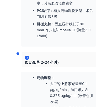
塞，其余血管轻度狭窄
PCI治疗：
植入药物洗脱支架，术后
TIMI血流3级
机械支持：
因血压持续低于80
mmHg，植入Impella CP(流量3.0
L/min)
3
ICU管理(2-24小时)
药物调整：
去甲肾上腺素减量至0.1
μg/kg/min，加用米力农
0.375 μg/kg/min(改善心肌
收缩)