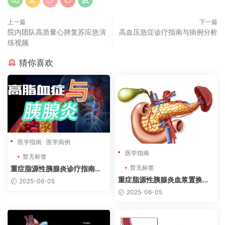
上一篇
下一篇
院内团队高质量心肺复苏应急演
高血压急症诊疗指南与病例分析
练视频
猜你喜欢
医学指南
·
医学病例
医学指南
暂无标签
暂无标签
重症脂源性胰腺炎诊疗指南与
抢救病例分析
重症脂源性胰腺炎血浆置换指
2025-06-05
征指南（2025）
2025-06-05