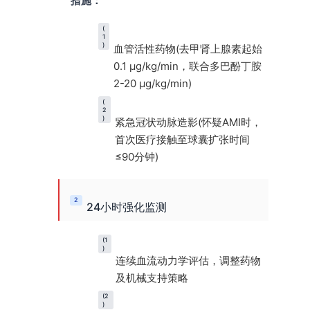
措施：
(
1
)
血管活性药物(去甲肾上腺素起始
0.1 μg/kg/min，联合多巴酚丁胺
2-20 μg/kg/min)
(
2
)
紧急冠状动脉造影(怀疑AMI时，
首次医疗接触至球囊扩张时间
≤90分钟)
2
24小时强化监测
(1
)
连续血流动力学评估，调整药物
及机械支持策略
(2
)