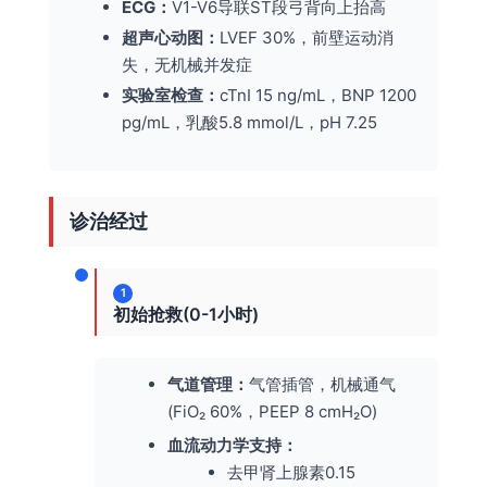
ECG：
V1-V6导联ST段弓背向上抬高
超声心动图：
LVEF 30%，前壁运动消
失，无机械并发症
实验室检查：
cTnI 15 ng/mL，BNP 1200
pg/mL，乳酸5.8 mmol/L，pH 7.25
诊治经过
1
初始抢救(0-1小时)
气道管理：
气管插管，机械通气
(FiO₂ 60%，PEEP 8 cmH₂O)
血流动力学支持：
去甲肾上腺素0.15