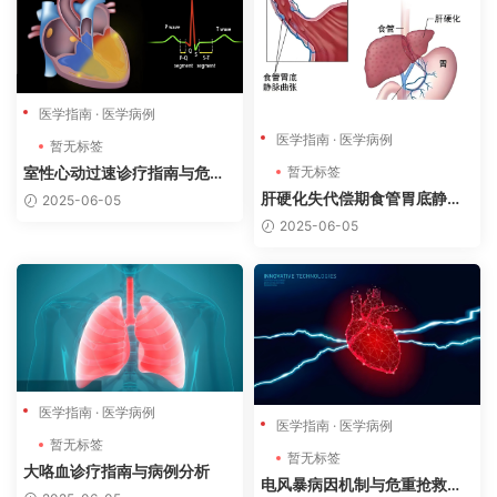
医学指南
·
医学病例
医学指南
·
医学病例
暂无标签
暂无标签
室性心动过速诊疗指南与危重
抢救病例分析
肝硬化失代偿期食管胃底静脉
2025-06-05
曲张破裂出血诊疗指南与病例
2025-06-05
分析
医学指南
·
医学病例
医学指南
·
医学病例
暂无标签
暂无标签
大咯血诊疗指南与病例分析
电风暴病因机制与危重抢救病