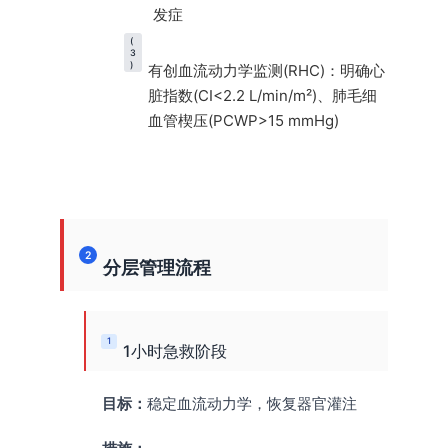
发症
(
3
)
有创血流动力学监测(RHC)：明确心
脏指数(CI<2.2 L/min/m²)、肺毛细
血管楔压(PCWP>15 mmHg)
2
分层管理流程
1
1小时急救阶段
目标：
稳定血流动力学，恢复器官灌注