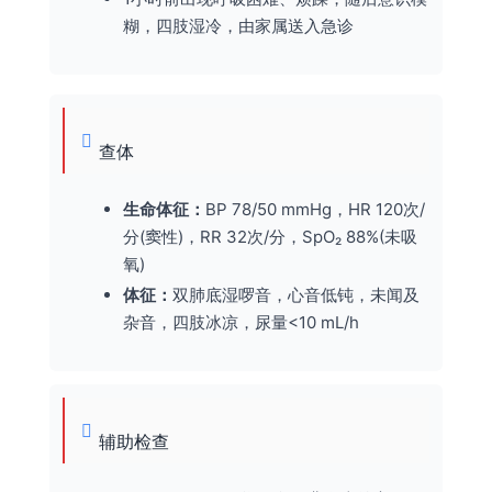
糊，四肢湿冷，由家属送入急诊
查体
生命体征：
BP 78/50 mmHg，HR 120次/
分(窦性)，RR 32次/分，SpO₂ 88%(未吸
氧)
体征：
双肺底湿啰音，心音低钝，未闻及
杂音，四肢冰凉，尿量<10 mL/h
辅助检查