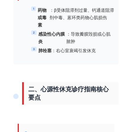
1
药物
：β受体阻滞剂过量、钙通道阻滞
或毒
剂中毒、蒽环类药物心肌损伤
素
2
感染性心内膜
：导致瓣膜毁损或心肌
炎
脓肿
3
肺栓塞
：右心室衰竭引发休克
二、心源性休克诊疗指南核心
要点