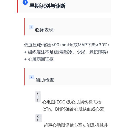
1
早期识别与诊断
1
临床表现
低血压(收缩压<90 mmHg或MAP下降≥30%)
+ 组织灌注不足(肢端湿冷、少尿、意识障碍)
+ 心脏病因证据
2
辅助检查
(
1
)
心电图(ECG)及心肌损伤标志物
(cTn、BNP)确诊心肌缺血或心衰
(2
)
超声心动图评估心室功能及机械并