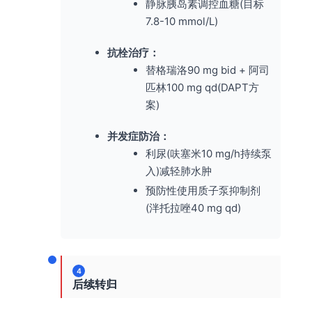
静脉胰岛素调控血糖(目标
7.8-10 mmol/L)
抗栓治疗：
替格瑞洛90 mg bid + 阿司
匹林100 mg qd(DAPT方
案)
并发症防治：
利尿(呋塞米10 mg/h持续泵
入)减轻肺水肿
预防性使用质子泵抑制剂
(泮托拉唑40 mg qd)
4
后续转归