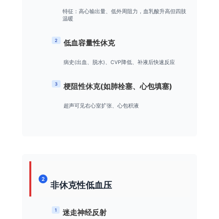
特征：高心输出量、低外周阻力，血乳酸升高但四肢
温暖
2
低血容量性休克
病史(出血、脱水)、CVP降低、补液后快速反应
3
梗阻性休克(如肺栓塞、心包填塞)
超声可见右心室扩张、心包积液
2
非休克性低血压
1
迷走神经反射