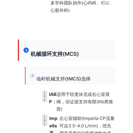
多学科团队协作(心内科、ICU、
心脏外科)
3
机械循环支持(MCS)
1
临时机械支持(tMCS)选择
(
IAB
适用于轻度休克或右心室衰
1
)
P：
竭，但证据支持有限(IIIb类推
荐)
(
Imp
左心室辅助(Impella CP流量
2
)
ella
可达3.5-4.0 L/min)，优先