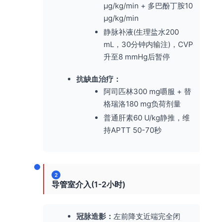
μg/kg/min + 多巴酚丁胺10
μg/kg/min
静脉补液(生理盐水200
mL，30分钟内输注)，CVP
升至8 mmHg后暂停
抗缺血治疗：
阿司匹林300 mg嚼服 + 替
格瑞洛180 mg负荷剂量
普通肝素60 U/kg静推，维
持APTT 50-70秒
2
导管室介入(1-2小时)
冠脉造影：
左前降支近端完全闭