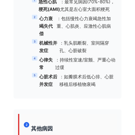
1
急性心肌
：最常见病因(70%-80%)，
梗死(AMI)
尤其是左心室大面积梗死
2
心力衰
：包括慢性心力衰竭急性加
竭失代
重、心肌炎、应激性心肌病
偿
3
机械性并
：乳头肌断裂、室间隔穿
发症
孔、心脏破裂
4
心律失
：持续性室速/室颤、严重心动
常
过缓
5
心脏术后
：如瓣膜术后低心排、心脏
并发症
移植后移植物衰竭
2
其他病因