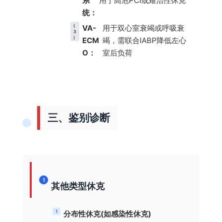
系
用于高危PCI或难治性休克
统：
(
VA-
用于双心室衰竭或呼吸衰
3
)
ECM
竭，需联合IABP降低左心
O：
室后负荷
三、鉴别诊断
1
其他类型休克
1
分布性休克(如感染性休克)