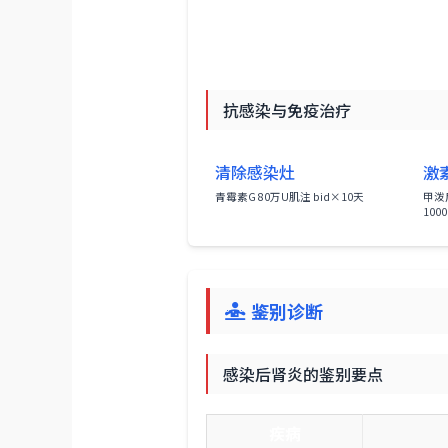
抗感染与免疫治疗
清除感染灶
激
青霉素G 80万U肌注 bid×10天
甲泼尼
100
鉴别诊断
感染后肾炎的鉴别要点
疾病