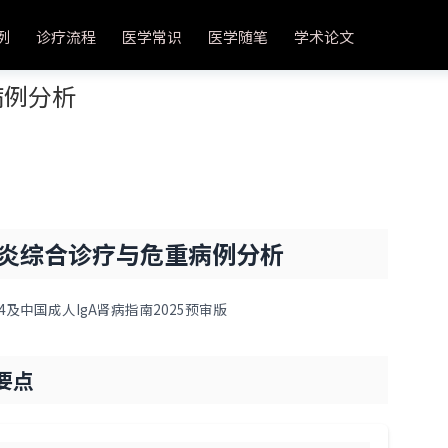
例
诊疗流程
医学常识
医学随笔
学术论文
病例分析
炎综合诊疗与危重病例分析
024及中国成人IgA肾病指南2025预审版
要点