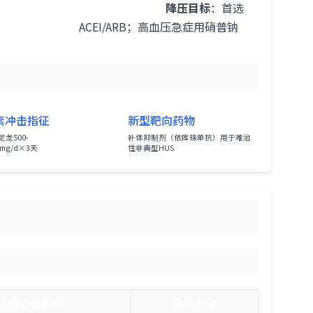
降压目标
：首选
ACEI/ARB；高血压急症用硝普钠
素冲击指征
新型靶向药物
龙500-
补体抑制剂（依库珠单抗）用于难治
0mg/d×3天
性非典型HUS
核心鉴别点
确诊方法