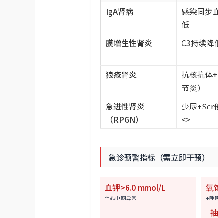
IgA肾病
感染同步血
低
膜增生性肾炎
C3持续降
狼疮肾炎
抗核抗体+
节炎）
急进性肾炎
少尿+Sc
（RPGN）
<>
急诊预警指标（需立即干预）
血钾>6.0 mmol/L
氧
伴心电图异常
+呼
抽