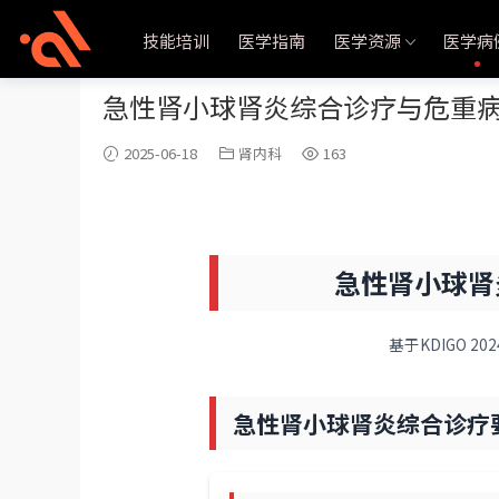
当前位置：
首页
医学病例
肾内科
正文
技能培训
医学指南
医学资源
医学病
急性肾小球肾炎综合诊疗与危重
2025-06-18
肾内科
163
急性肾小球肾
基于KDIGO 2
急性肾小球肾炎综合诊疗