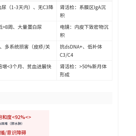
尿（1-3天内）、无C3降
肾活检：系膜区IgA沉
积
低>8周、大量蛋白尿
电镜：内皮下致密物沉
积
、多系统损害（皮疹/关
抗dsDNA+、低补体
C3/C4
r倍增<3个月、贫血进展快
肾活检：>50%新月体
形成
饱和度<92%<>
吸困难（肺水肿）
搐/意识障碍