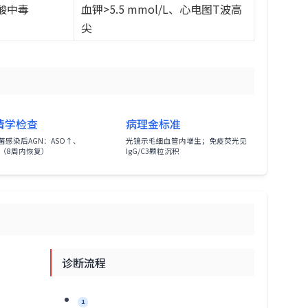
酸中毒
血钾>5.5 mmol/L、心电图T波高
尖
清学检查
病理金标准
菌感染后AGN：ASO↑、
光镜示毛细血管内增生；免疫荧光见
↓（8周内恢复）
IgG/C3颗粒沉积
诊断流程
1