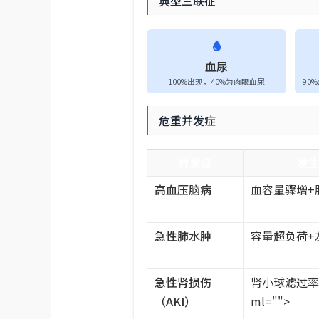
典型三联征
血尿
100%出现，40%为肉眼血尿
90
危重并发症
并发症
发
高血压脑病
血容量骤增+
急性肺水肿
容量超负荷+
急性肾损伤
肾小球滤过率
（AKI）
ml="">