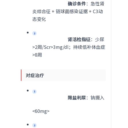
确诊条件
：急性肾
炎综合征 + 链球菌感染证据 + C3动
态变化
2
肾活检指征
：少尿
>2周/Scr>3mg/dl；持续低补体血症
>8周
对症治疗
1
限盐利尿
：钠摄入
<60mg>
2