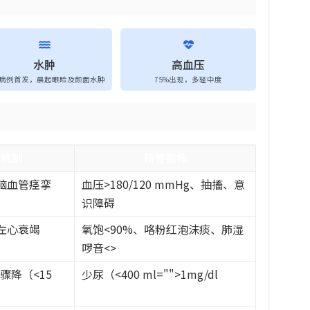
水肿
高血压
%病例首发，晨起眼睑及颜面水肿
75%出现，多轻中度
生机制
预警指标
脑血管痉挛
血压>180/120 mmHg、抽搐、意
识障碍
左心衰竭
氧饱<90%、咯粉红泡沫痰、肺湿
啰音<>
骤降（<15
少尿（<400 ml="">1mg/dl