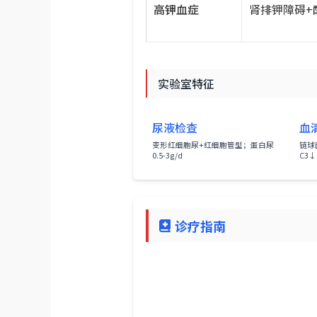
高钾血症
肾排钾障碍+
实验室特征
尿液检查
血
变形红细胞尿+红细胞管型；蛋白尿
链球
0.5-3g/d
C3
诊疗指南